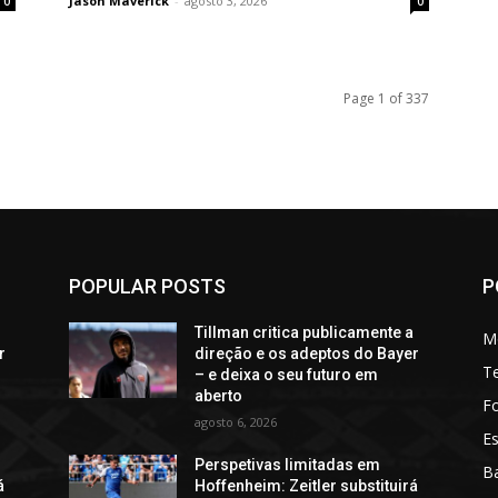
Jason Maverick
-
agosto 3, 2026
0
0
Page 1 of 337
POPULAR POSTS
P
a
Tillman critica publicamente a
M
r
direção e os adeptos do Bayer
T
– e deixa o seu futuro em
aberto
Fo
agosto 6, 2026
Es
Perspetivas limitadas em
Ba
á
Hoffenheim: Zeitler substituirá