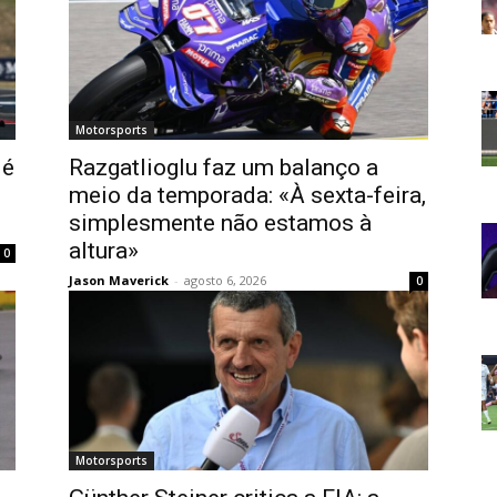
Motorsports
 é
Razgatlioglu faz um balanço a
meio da temporada: «À sexta-feira,
simplesmente não estamos à
altura»
0
Jason Maverick
-
agosto 6, 2026
0
Motorsports