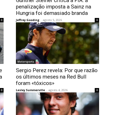
Günther Steiner critica a FIA: a
penalização imposta a Sainz na
Hungria foi demasiado branda
Jeffrey Gooding
-
agosto 5, 2026
0
0
Motorsports
e
Sergio Perez revela: Por que razão
a
os últimos meses na Red Bull
foram «tóxicos»
Lesley Summerville
-
agosto 4, 2026
0
0