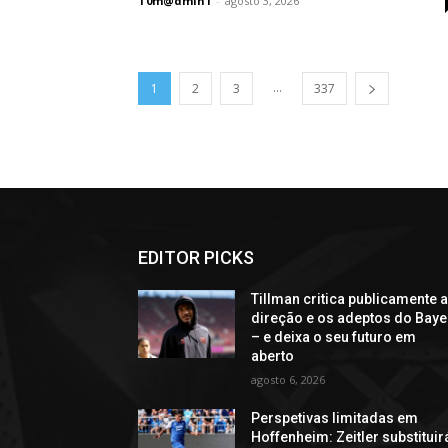
T0m@dmin1
-
agosto 3, 2026
...
1
2
3
337
EDITOR PICKS
Tillman critica publicamente 
direção e os adeptos do Baye
– e deixa o seu futuro em
aberto
agosto 6, 2026
Perspetivas limitadas em
Hoffenheim: Zeitler substituir