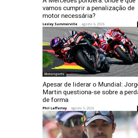
A Mercedes pondera: onde é que
vamos cumprir a penalização de
motor necessária?
Lesley Summerville
-
agosto 6, 2026
Motorsports
Apesar de liderar o Mundial: Jorg
Martin questiona-se sobre a perd
de forma
Phil Laffertey
-
agosto 5, 2026