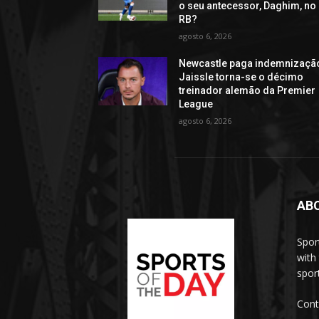
o seu antecessor, Daghim, no
RB?
agosto 6, 2026
Newcastle paga indemnizaçã
Jaissle torna-se o décimo
treinador alemão da Premier
League
agosto 6, 2026
AB
Spor
with
sport
Cont