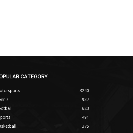
OPULAR CATEGORY
otorsports
3240
ennis
937
otball
623
ports
491
sketball
375