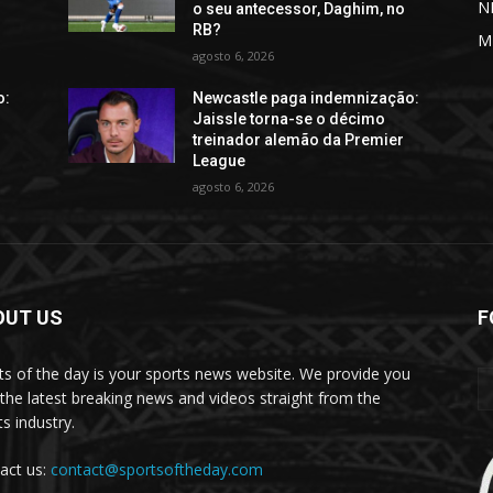
N
o seu antecessor, Daghim, no
RB?
M
agosto 6, 2026
o:
Newcastle paga indemnização:
Jaissle torna-se o décimo
treinador alemão da Premier
League
agosto 6, 2026
OUT US
F
ts of the day is your sports news website. We provide you
 the latest breaking news and videos straight from the
s industry.
act us:
contact@sportsoftheday.com