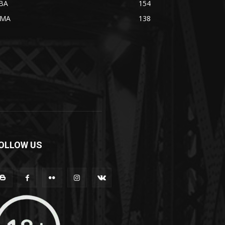
BA
154
MA
138
OLLOW US