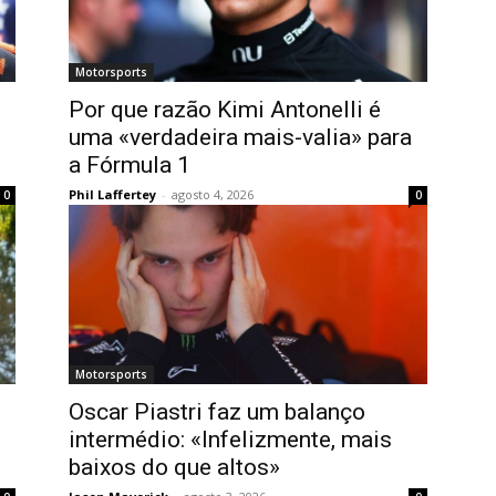
Motorsports
Por que razão Kimi Antonelli é
uma «verdadeira mais-valia» para
a Fórmula 1
Phil Laffertey
-
agosto 4, 2026
0
0
Motorsports
Oscar Piastri faz um balanço
intermédio: «Infelizmente, mais
baixos do que altos»