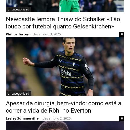
Uncategorized
Newcastle lembra Thiaw do Schalke: «Tão
louco por futebol quanto Gelsenkirchen»
Phil Laffertey
-
dezembro 3, 2025
0
Uncategorized
Apesar da cirurgia, bem-vindo: como está a
correr a vida de Röhl no Everton
Lesley Summerville
-
dezembro 2, 2025
0