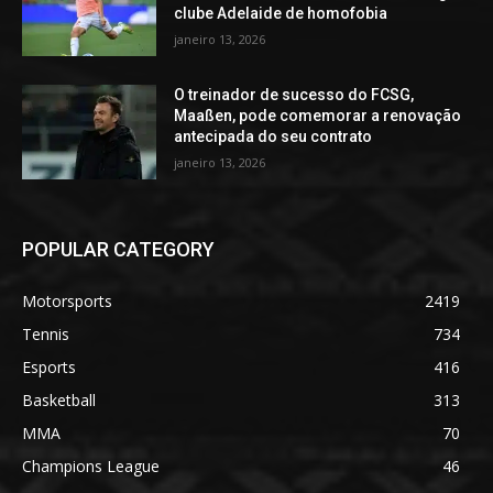
clube Adelaide de homofobia
janeiro 13, 2026
O treinador de sucesso do FCSG,
Maaßen, pode comemorar a renovação
antecipada do seu contrato
janeiro 13, 2026
POPULAR CATEGORY
Motorsports
2419
Tennis
734
Esports
416
Basketball
313
MMA
70
Champions League
46