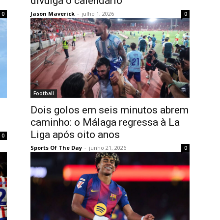
divulga o calendário
Jason Maverick
-
julho 1, 2026
0
0
Football
Dois golos em seis minutos abrem
caminho: o Málaga regressa à La
Liga após oito anos
0
Sports Of The Day
-
junho 21, 2026
0