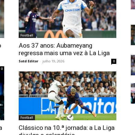
Football
o
Aos 37 anos: Aubameyang
regressa mais uma vez à La Liga
Sotd Editor
-
julho 19, 2026
0
0
Football
a
Clássico na 10.ª jornada: a La Liga