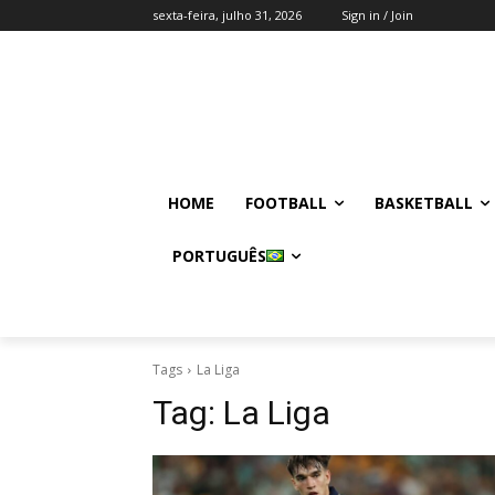
sexta-feira, julho 31, 2026
Sign in / Join
HOME
FOOTBALL
BASKETBALL
PORTUGUÊS
Tags
La Liga
Tag:
La Liga