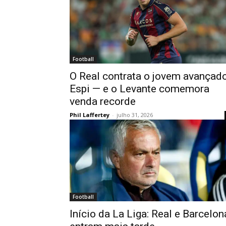
Football
O Real contrata o jovem avançad
Espi — e o Levante comemora
venda recorde
Phil Laffertey
-
julho 31, 2026
Football
Início da La Liga: Real e Barcelon