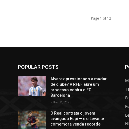
Page 1 of 12
POPULAR POSTS
P
Alvarez pressionado a mudar
M
de clube? A RFEF abre um
T
processo contra o FC
Barcelona
Fo
julho 31, 2026
Es
O Real contrata o jovem
Ba
avançado Espi — e o Levante
N
comemora venda recorde