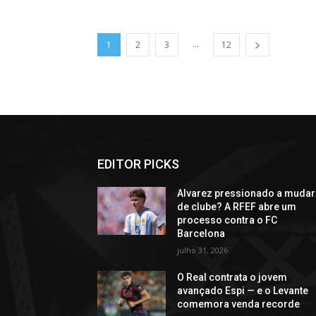
...
1
2
3
12
EDITOR PICKS
Alvarez pressionado a mudar
de clube? A RFEF abre um
processo contra o FC
Barcelona
julho 31, 2026
O Real contrata o jovem
avançado Espi — e o Levante
comemora venda recorde