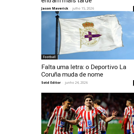
entram mais tarde
Jason Maverick
-
julho 15, 2026
Football
Falta uma letra: o Deportivo La
Coruña muda de nome
Sotd Editor
-
junho 24, 2026