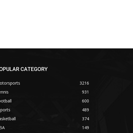
OPULAR CATEGORY
otorsports
3216
ennis
931
otball
600
ports
489
sketball
374
BA
149