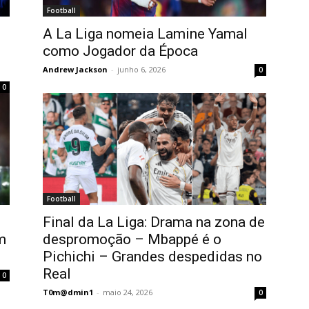
Football
A La Liga nomeia Lamine Yamal
como Jogador da Época
Andrew Jackson
-
junho 6, 2026
0
0
Football
Final da La Liga: Drama na zona de
m
despromoção – Mbappé é o
Pichichi – Grandes despedidas no
Real
0
T0m@dmin1
-
maio 24, 2026
0