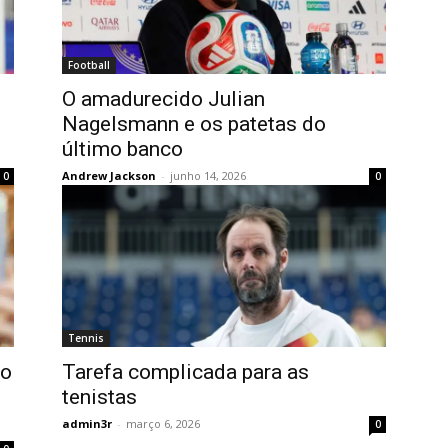
Football
O amadurecido Julian
Nagelsmann e os patetas do
último banco
Andrew Jackson
-
junho 14, 2026
0
0
Tennis
no
Tarefa complicada para as
tenistas
admin3r
-
março 6, 2026
0