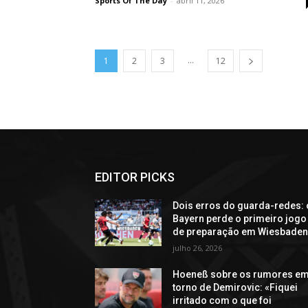
Sports Of The Day
-
abril 11, 2026
...
1
2
3
12
EDITOR PICKS
Dois erros do guarda-redes: 
Bayern perde o primeiro jogo
de preparação em Wiesbade
julho 26, 2026
Hoeneß sobre os rumores e
torno de Demirovic: «Fiquei
irritado com o que foi