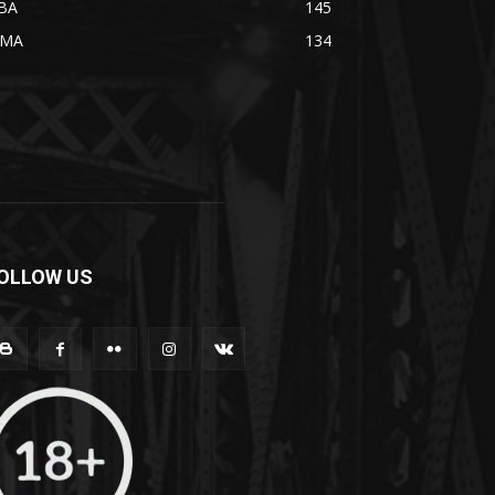
BA
145
MA
134
OLLOW US