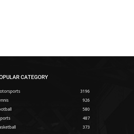
OPULAR CATEGORY
otorsports
3196
ennis
926
otball
580
ports
487
sketball
373