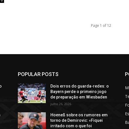
0
Page 1 of 12
POPULAR POSTS
P
o
Dois erros do guarda-redes: o
M
Bayern perde o primeiro jogo
T
n
de preparação em Wiesbaden
julho 26, 2026
Fo
Es
m
Hoeneß sobre os rumores em
torno de Demirovic: «Fiquei
Ba
irritado com o que foi