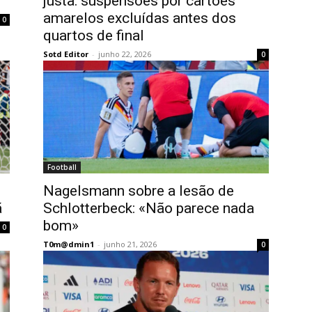
justa: suspensões por cartões
amarelos excluídas antes dos
0
quartos de final
Sotd Editor
-
junho 22, 2026
0
Football
Nagelsmann sobre a lesão de
ã
Schlotterbeck: «Não parece nada
bom»
0
T0m@dmin1
-
junho 21, 2026
0