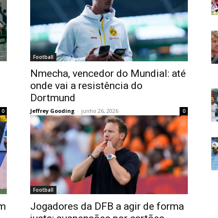
Football
Nmecha, vencedor do Mundial: até
onde vai a resistência do
Dortmund
Jeffrey Gooding
-
junho 26, 2026
0
0
Football
em
Jogadores da DFB a agir de forma