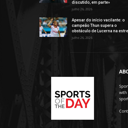
discutido, em parte»
julho 26, 2026
Apesar do início vacilante: o
campeão Thun supera o
obstáculo de Lucerna na estre
julho 26, 2026
AB
Spor
with
sport
Cont