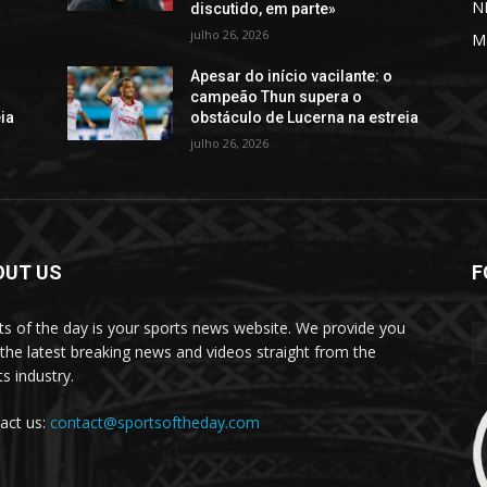
N
discutido, em parte»
julho 26, 2026
M
Apesar do início vacilante: o
campeão Thun supera o
ia
obstáculo de Lucerna na estreia
julho 26, 2026
OUT US
F
ts of the day is your sports news website. We provide you
 the latest breaking news and videos straight from the
s industry.
act us:
contact@sportsoftheday.com