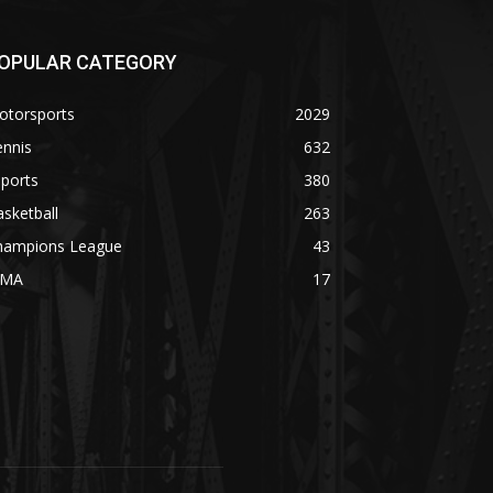
OPULAR CATEGORY
otorsports
2029
ennis
632
ports
380
sketball
263
hampions League
43
MA
17