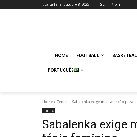
quarta-feira, outubro 8, 2025
Sign in / Join
HOME
FOOTBALL
BASKETBAL
PORTUGUÊS
Home
Tennis
Sabalenka exige mais atenção para o 
Tennis
Sabalenka exige m