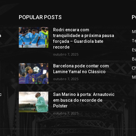
POPULAR POSTS
P
Rodri encara com
M
a
tranquilidade a próxima pausa
T
forçada – Guardiola bate
recorde
Es
outubro 7, 2025
Ba
Barcelona pode contar com
C
Lamine Yamal no Clássico
M
outubro 7, 2025
c
San Marino à porta: Arnautovic
em busca do recorde de
Polster
outubro 7, 2025