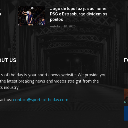
:
Jogo de topo faz jus ao nome:
s
PSG e Estrasburgo dividem os
pontos
outubro 18, 2025
OUT US
F
ts of the day is your sports news website. We provide you
 the latest breaking news and videos straight from the
s industry.
act us:
contact@sportsoftheday.com