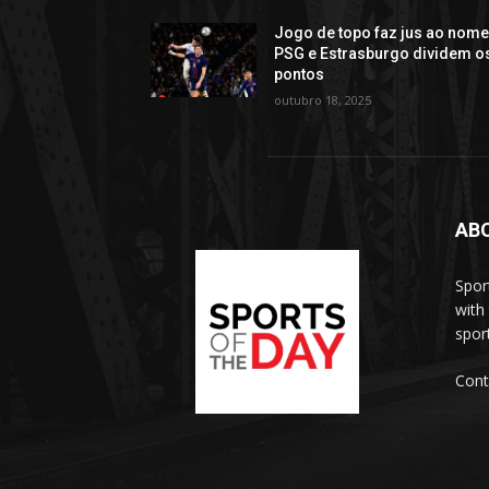
Jogo de topo faz jus ao nome
PSG e Estrasburgo dividem o
pontos
outubro 18, 2025
AB
Spor
with
sport
Cont