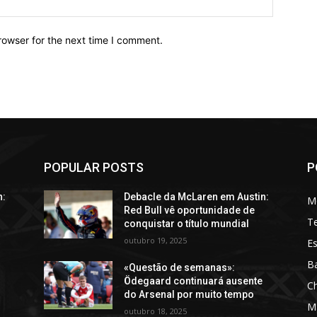
rowser for the next time I comment.
POPULAR POSTS
P
n:
Debacle da McLaren em Austin:
M
Red Bull vê oportunidade de
T
conquistar o título mundial
outubro 19, 2025
Es
Ba
«Questão de semanas»:
Ödegaard continuará ausente
C
do Arsenal por muito tempo
M
outubro 18, 2025