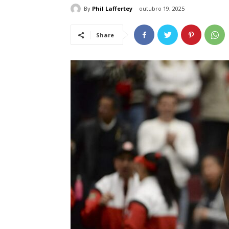
By
Phil Laffertey
outubro 19, 2025
Share