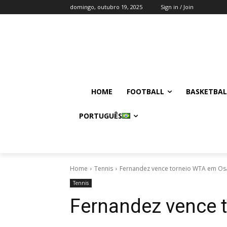
domingo, outubro 19, 2025
Sign in / Join
HOME
FOOTBALL
BASKETBAL
PORTUGUÊS
Home
Tennis
Fernandez vence torneio WTA em Os
Tennis
Fernandez vence 