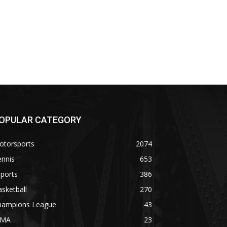
OPULAR CATEGORY
otorsports
2074
ennis
653
ports
386
sketball
270
hampions League
43
MA
23