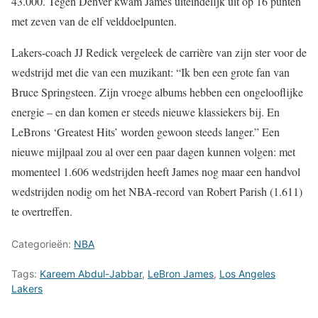
43.000. Tegen Denver kwam James uiteindelijk uit op 16 punten
met zeven van de elf velddoelpunten.
Lakers-coach JJ Redick vergeleek de carrière van zijn ster voor de
wedstrijd met die van een muzikant: “Ik ben een grote fan van
Bruce Springsteen. Zijn vroege albums hebben een ongelooflijke
energie – en dan komen er steeds nieuwe klassiekers bij. En
LeBrons ‘Greatest Hits’ worden gewoon steeds langer.” Een
nieuwe mijlpaal zou al over een paar dagen kunnen volgen: met
momenteel 1.606 wedstrijden heeft James nog maar een handvol
wedstrijden nodig om het NBA-record van Robert Parish (1.611)
te overtreffen.
Categorieën:
NBA
Tags:
Kareem Abdul-Jabbar
,
LeBron James
,
Los Angeles
Lakers