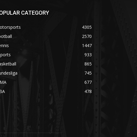
OPULAR CATEGORY
otorsports
4305
otball
2570
ennis
1447
ports
933
sketball
865
undesliga
745
MA
677
BA
478