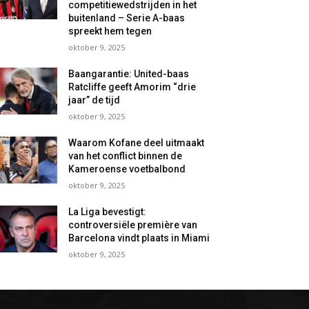
competitiewedstrijden in het
buitenland – Serie A-baas
spreekt hem tegen
oktober 9, 2025
Baangarantie: United-baas
Ratcliffe geeft Amorim “drie
jaar” de tijd
oktober 9, 2025
Waarom Kofane deel uitmaakt
van het conflict binnen de
Kameroense voetbalbond
oktober 9, 2025
La Liga bevestigt:
controversiële première van
Barcelona vindt plaats in Miami
oktober 9, 2025