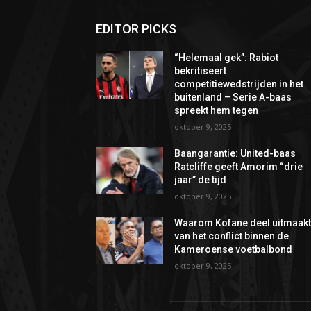
EDITOR PICKS
“Helemaal gek”: Rabiot
bekritiseert
competitiewedstrijden in het
buitenland – Serie A-baas
spreekt hem tegen
oktober 9, 2025
Baangarantie: United-baas
Ratcliffe geeft Amorim “drie
jaar” de tijd
oktober 9, 2025
Waarom Kofane deel uitmaak
van het conflict binnen de
Kameroense voetbalbond
oktober 9, 2025