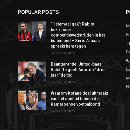
POPULAR POSTS
P
“Helemaal gek”: Rabiot
M
bekritiseert
Fo
competitiewedstrijden in het
buitenland – Serie A-baas
T
spreekt hem tegen
Es
oktober 9, 2025
Ba
Baangarantie: United-baas
B
Ratcliffe geeft Amorim “drie
jaar” de tijd
M
oktober 9, 2025
N
t
Waarom Kofane deel uitmaakt
van het conflict binnen de
Kameroense voetbalbond
oktober 9, 2025