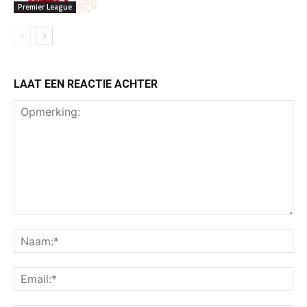
Premier League
LAAT EEN REACTIE ACHTER
Opmerking:
Na
Ema