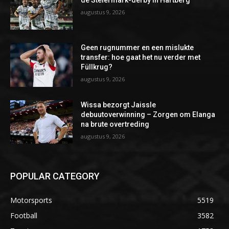
de Steiermark-derby in Hartberg
augustus 9, 2026
Geen rugnummer en een mislukte
transfer: hoe gaat het nu verder met
Füllkrug?
augustus 9, 2026
Wissa bezorgt Jaissle
debuutoverwinning – Zorgen om Elanga
na brute overtreding
augustus 9, 2026
POPULAR CATEGORY
Motorsports
5519
Football
3582