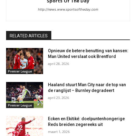
Sports Of The Day
http://news.www.sportsoftheday.com
RELATED ARTICLES
Opnieuw de betere benutting van kansen:
Man United verslaat ook Brentford
april 28, 2026
Premier League
Haaland stuurt Man City naar de top van
de ranglijst – Burnley degradeert
april 23, 2026
Premier League
Ecken en Ekitiké: doelpuntenhongerige
Reds breiden zegereeks uit
maart 1, 2026