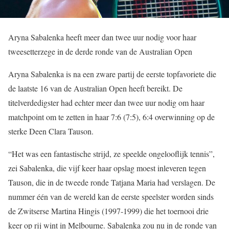
Aryna Sabalenka heeft meer dan twee uur nodig voor haar
tweesetterzege in de derde ronde van de Australian Open
Aryna Sabalenka is na een zware partij de eerste topfavoriete die
de laatste 16 van de Australian Open heeft bereikt. De
titelverdedigster had echter meer dan twee uur nodig om haar
matchpoint om te zetten in haar 7:6 (7:5), 6:4 overwinning op de
sterke Deen Clara Tauson.
“Het was een fantastische strijd, ze speelde ongelooflijk tennis”,
zei Sabalenka, die vijf keer haar opslag moest inleveren tegen
Tauson, die in de tweede ronde Tatjana Maria had verslagen. De
nummer één van de wereld kan de eerste speelster worden sinds
de Zwitserse Martina Hingis (1997-1999) die het toernooi drie
keer op rij wint in Melbourne. Sabalenka zou nu in de ronde van