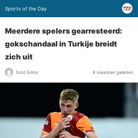
Sports of the Day
Meerdere spelers gearresteerd:
gokschandaal in Turkije breidt
zich uit
Sotd Editor
8 maanden geleden