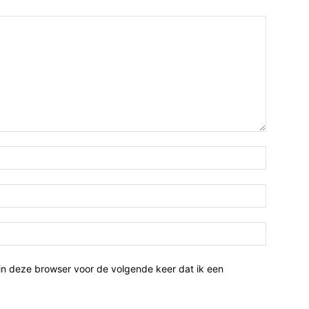
Naam:*
Email:*
Website:
in deze browser voor de volgende keer dat ik een