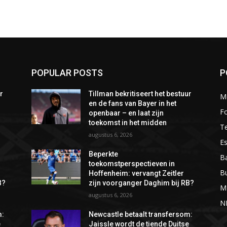
POPULAR POSTS
P
r
Tillman bekritiseert het bestuur
M
en de fans van Bayer in het
Fo
openbaar – en laat zijn
toekomst in het midden
T
augustus 6, 2026
Es
Beperkte
Ba
toekomstperspectieven in
B
Hoffenheim: vervangt Zeitler
B?
zijn voorganger Daghim bij RB?
M
augustus 6, 2026
N
m:
Newcastle betaalt transfersom:
e
Jaissle wordt de tiende Duitse