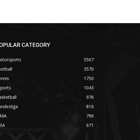
OPULAR CATEGORY
otorsports
5507
otball
3570
ennis
1750
ports
1043
sketball
976
undesliga
816
MA
796
BA
671