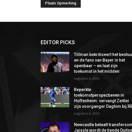
EDITOR PICKS
Tillman bekritiseert het bestuu
en de fans van Bayer in het
openbaar – en laat zijn
toekomst in het midden
augustus 6, 2026
Beperkte
toekomstperspectieven in
Hoffenheim: vervangt Zeitler
zijn voorganger Daghim bij R
augustus 6, 2026
Newcastle betaalt transferso
Jaissle wordt de tiende Duits