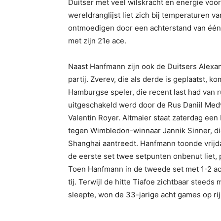
Duitser met veel wilskracht en energie voo
wereldranglijst liet zich bij temperaturen 
ontmoedigen door een achterstand van één 
met zijn 21e ace.
Naast Hanfmann zijn ook de Duitsers Alexan
partij. Zverev, die als derde is geplaatst, 
Hamburgse speler, die recent last had van 
uitgeschakeld werd door de Rus Daniil Me
Valentin Royer. Altmaier staat zaterdag een
tegen Wimbledon-winnaar Jannik Sinner, di
Shanghai aantreedt. Hanfmann toonde vrijdag
de eerste set twee setpunten onbenut liet, 
Toen Hanfmann in de tweede set met 1-2 ac
tij. Terwijl de hitte Tiafoe zichtbaar steeds
sleepte, won de 33-jarige acht games op rij