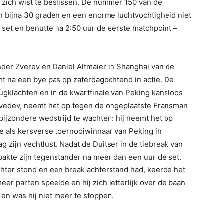
r zich wist te beslissen. De nummer 150 van de
van bijna 30 graden en een enorme luchtvochtigheid niet
set en benutte na 2:50 uur de eerste matchpoint –
der Zverev en Daniel Altmaier in Shanghai van de
komt na een bye pas op zaterdagochtend in actie. De
rugklachten en in de kwartfinale van Peking kansloos
dvedev, neemt het op tegen de ongeplaatste Fransman
 bijzondere wedstrijd te wachten: hij neemt het op
e als kersverse toernooiwinnaar van Peking in
 zijn vechtlust. Nadat de Duitser in de tiebreak van
pakte zijn tegenstander na meer dan een uur de set.
hter stond en een break achterstand had, keerde het
 meer parten speelde en hij zich letterlijk over de baan
 en was hij niet meer te stoppen.