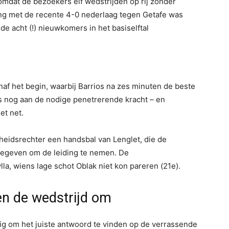
s omdat de bezoekers elf wedstrijden op rij zonder
ing met de recente 4-0 nederlaag tegen Getafe was
e acht (!) nieuwkomers in het basiselftal
af het begin, waarbij Barrios na zes minuten de beste
ls nog aan de nodige penetrerende kracht – en
et net.
heidsrechter een handsbal van Lenglet, die de
egeven om de leiding te nemen. De
ylla, wiens lage schot Oblak niet kon pareren (21e).
en de wedstrijd om
ig om het juiste antwoord te vinden op de verrassende