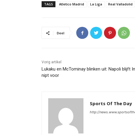
TAGS
Atletico Madrid
La Liga
Real Valladolid
Deel
Vorig artikel
Lukaku en McTominay blinken uit: Napoli blijft I
nipt voor
Sports Of The Day
http://news.www.sportsoft