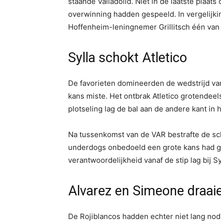
staande Valladolid. Niet in de laatste plaat
overwinning hadden gespeeld. In vergelijk
Hoffenheim-leningnemer Grillitsch één van d
Sylla schokt Atletico
De favorieten domineerden de wedstrijd van
kans miste. Het ontbrak Atletico grotendee
plotseling lag de bal aan de andere kant in h
Na tussenkomst van de VAR bestrafte de sc
underdogs onbedoeld een grote kans had g
verantwoordelijkheid vanaf de stip lag bij S
Alvarez en Simeone draai
De Rojiblancos hadden echter niet lang nod