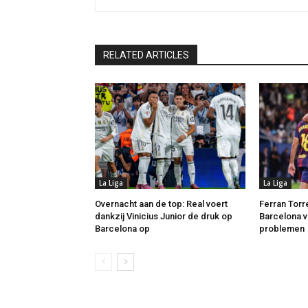
RELATED ARTICLES
La Liga
La Liga
Overnacht aan de top: Real voert
Ferran Torr
dankzij Vinicius Junior de druk op
Barcelona v
Barcelona op
problemen