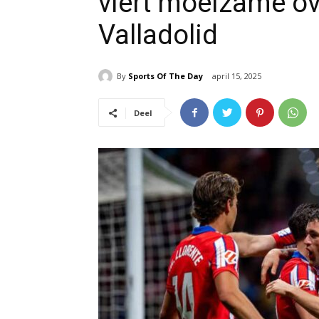
viert moeizame o
Valladolid
By
Sports Of The Day
april 15, 2025
Deel