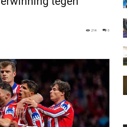
verwinning tegen
214
0