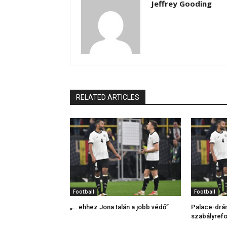
Jeffrey Gooding
RELATED ARTICLES
Football
Football
„… ehhez Jona talán a jobb védő”
Palace-drám
szabályrefo