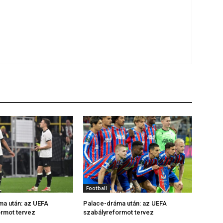
Football
a után: az UEFA
Palace-dráma után: az UEFA
rmot tervez
szabályreformot tervez