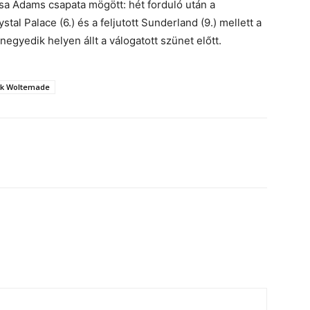
osa Adams csapata mögött: hét forduló után a
al Palace (6.) és a feljutott Sunderland (9.) mellett a
gyedik helyen állt a válogatott szünet előtt.
ck Woltemade