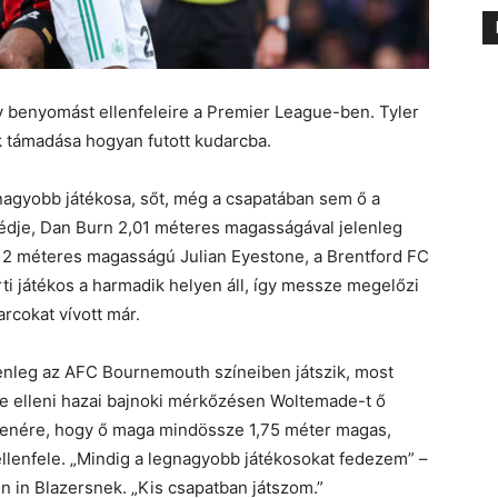
y benyomást ellenfeleire a Premier League-ben. Tyler
k támadása hogyan futott kudarcba.
agyobb játékosa, sőt, még a csapatában sem ő a
dje, Dan Burn 2,01 méteres magasságával jelenleg
es, 2 méteres magasságú Julian Eyestone, a Brentford FC
arti játékos a harmadik helyen áll, így messze megelőzi
rcokat vívott már.
elenleg az AFC Bournemouth színeiben játszik, most
le elleni hazai bajnoki mérkőzésen Woltemade-t ő
llenére, hogy ő maga mindössze 1,75 méter magas,
ellenfele. „Mindig a legnagyobb játékosokat fedezem” –
n in Blazersnek. „Kis csapatban játszom.”