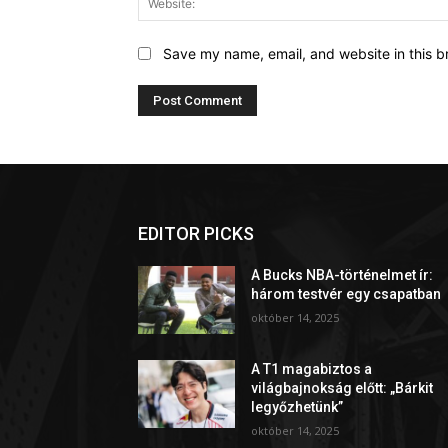
Save my name, email, and website in this b
EDITOR PICKS
A Bucks NBA-történelmet ír:
három testvér egy csapatban
október 14, 2025
A T1 magabiztos a
világbajnokság előtt: „Bárkit
legyőzhetünk”
október 14, 2025