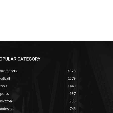
OPULAR CATEGORY
otorsports
4328
otball
2579
ennis
1449
ports
937
sketball
866
undesliga
745