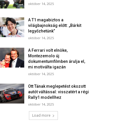
október 14, 2025
A T1 magabiztos a
világbajnokság előtt: „Bárkit
legyőzhetünk”
október 14, 2025
A Ferrari volt elnöke,
Montezemolo új
dokumentumfilmben árulja el,
mi motiválta igazán
október 14, 2025
Ott Tänak meglepetést okozott
autót váltással: visszatért a régi
Rally1 modellhez
október 14, 2025
Load more