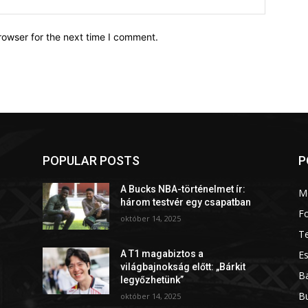
rowser for the next time I comment.
POPULAR POSTS
P
A Bucks NBA-történelmet ír:
M
három testvér egy csapatban
Fo
október 14, 2025
T
Es
A T1 magabiztos a
világbajnokság előtt: „Bárkit
Ba
legyőzhetünk”
B
október 14, 2025