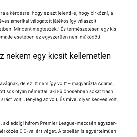
 a kérdésre, hogy ez azt jelenti-e, hogy birkózni, a
éves amerikai válogatott játékos így válaszolt:
etben. Mindent megteszek.” És természetesen egy kis
ltemade esetében ez egyszerűen nem működött.
ez nekem egy kicsit kellemetlen
avágnak, de ez itt nem így volt” – magyarázta Adams,
zott sok olyan némettel, aki különösebben sokat trash
ác” volt, „tényleg az volt. És mivel olyan kedves volt,
e, aki eddigi három Premier League-meccsén egyszer-
mérkőzés 0:0-val ért véget. A tabellán is egyértelműen