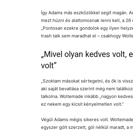
Így Adams más eszközökkel segít magán. Arra
mezt húzni és alattomosnak lenni kell, a 26 
„Pontosan ezekre gondolok egy ilyen helyz
trash talk sem maradhat el – csakhogy Wo
„Mivel olyan kedves volt, 
volt”
„Szoktam másokat sértegetni, és ők is vissz
aki saját bevallása szerint még nem találko
talkolna. Woltemade inkább „nagyon kedves sr
ez nekem egy kicsit kényelmetlen volt.”
Végül Adams mégis sikeres volt. Woltemad
egyszer gólt szerzett, gól nélkül maradt, a 