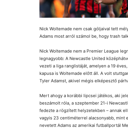
Nick Woltemade nem csak góljaival tett mél
Adams most arról számol be, hogy trash tal
Nick Woltemade nem a Premier League legn
legnagyobb: A Newcastle United középhátvé
vezeti a liga ranglistáját, amelyen a 19 év
kapusa is Woltemade előtt áll. A volt stuttg
Tyler Adamst, akivel mégis elképesztő párha
Mert ahogy a korábbi lipcsei játékos, aki j
beszámolt róla, a szeptember 21-i Newcast
fedezte a rögzített helyzetekben – annak e
vagyis 23 centiméterrel alacsonyabb, mint 
nevetett Adams az amerikai futballportál Me