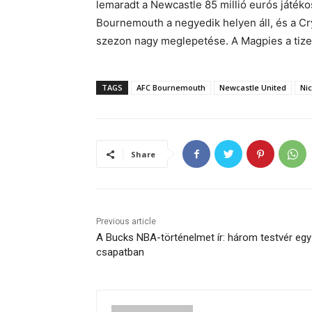
lemaradt a Newcastle 85 millió eurós játék
Bournemouth a negyedik helyen áll, és a Cryst
szezon nagy meglepetése. A Magpies a tizene
TAGS
AFC Bournemouth
Newcastle United
Ni
Share
Previous article
A Bucks NBA-történelmet ír: három testvér egy
csapatban