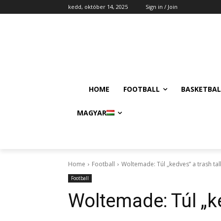
kedd, október 14, 2025
Sign in / Join
HOME
FOOTBALL
BASKETBAL
MAGYAR
Home
Football
Woltemade: Túl „kedves” a trash ta
Football
Woltemade: Túl „k