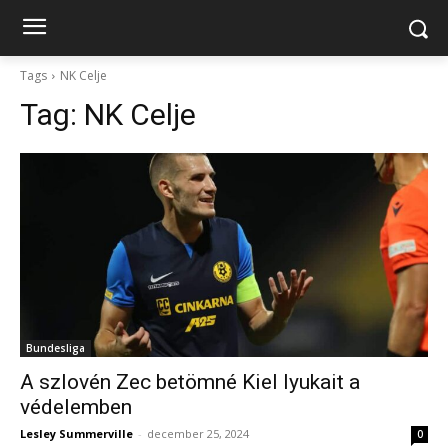
Tags
NK Celje
Tag:
NK Celje
Bundesliga
A szlovén Zec betömné Kiel lyukait a
védelemben
Lesley Summerville
-
december 25, 2024
0