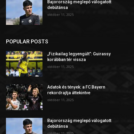
Bajorország meglepő válogatott
debütánsa
október 11, 2025
POPULAR POSTS
„Fizikailag legyengült”: Guirassy
korábban tér vissza
október 11, 2025
Adatok és tények: a FC Bayern
rekordrajtja áttekintve
október 11, 2025
Bajorország meglepő válogatott
debütánsa
október 11, 2025