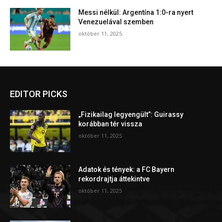
Messi nélkül: Argentína 1:0-ra nyert
Venezuelával szemben
október 11, 2025
EDITOR PICKS
„Fizikailag legyengült”: Guirassy
korábban tér vissza
október 11, 2025
Adatok és tények: a FC Bayern
rekordrajtja áttekintve
október 11, 2025