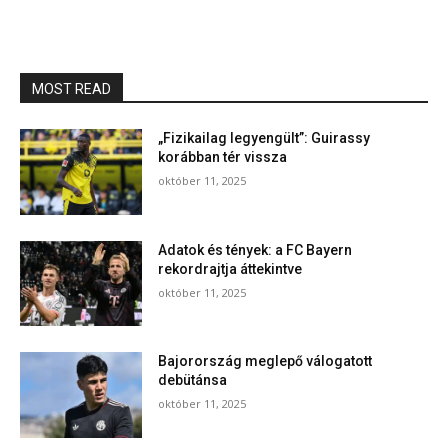
MOST READ
„Fizikailag legyengült”: Guirassy
korábban tér vissza
október 11, 2025
Adatok és tények: a FC Bayern
rekordrajtja áttekintve
október 11, 2025
Bajorország meglepő válogatott
debütánsa
október 11, 2025