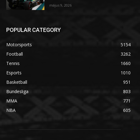
május 9, 2026
POPULAR CATEGORY
Motorsports
5154
Football
3262
Tennis
1660
Esports
1010
Basketball
951
Bundesliga
803
MMA
771
NBA
605