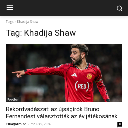
Tags
Khadija Shaw
Tag:
Khadija Shaw
Football
Rekordvadászat: az újságírók Bruno
Fernandest választották az év játékosának
T0m@dmin1
-
május 9, 2026
0