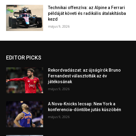
Technikai offenzíva: az Alpine a Ferrari
példáját követi és radikális átalakításba
kezd
május 9, 2026
EDITOR PICKS
Rekordvadászat: az újságírók Bruno
Fernandest választották az év
játékosának
május 9, 2026
A Nova-Knicks lecsap: New York a
konferencia-döntőbe jutás küszöbén
május 9, 2026