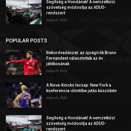
Segítség a Hondának! A nemzetközi
szövetség módosítja az ADUO-
rendszert
május 9, 2026
POPULAR POSTS
Rekordvadászat: az újságírók Bruno
Fernandest választották az év
játékosának
május 9, 2026
A Nova-Knicks lecsap: New York a
konferencia-döntőbe jutás küszöbén
május 9, 2026
Segítség a Hondának! A nemzetközi
szövetség módosítja az ADUO-
rendszert