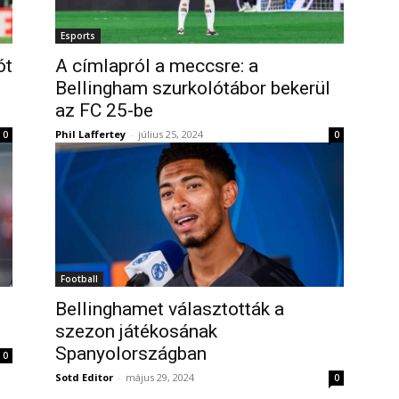
Esports
ót
A címlapról a meccsre: a
Bellingham szurkolótábor bekerül
az FC 25-be
Phil Laffertey
-
július 25, 2024
0
0
Football
Bellinghamet választották a
szezon játékosának
Spanyolországban
0
Sotd Editor
-
május 29, 2024
0