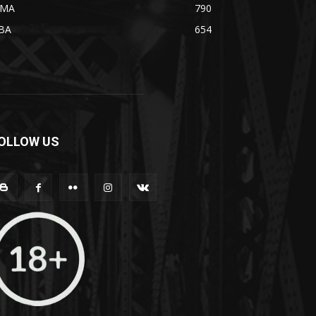
MA
790
BA
654
OLLOW US