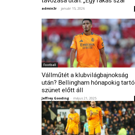
távozása után: „Egy rakás szar”
admin3r
-
január 15, 2026
Football
Vállműtét a klubvilágbajnokság
után? Bellingham hónapokig tartó
szünet előtt áll
Jeffrey Gooding
-
május 21, 2025