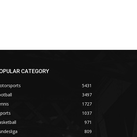
OPULAR CATEGORY
otorsports
5431
otball
3497
ennis
1727
ports
1037
sketball
971
undesliga
809