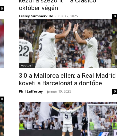
kezdi a szezont – a Clásico
október végén
0
Lesley Summerville
-
július 2, 2025
0
Football
3:0 a Mallorca ellen: a Real Madrid
követi a Barcelonát a döntőbe
Phil Laffertey
-
január 10, 2025
0
0