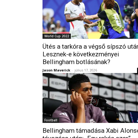
World Cup 2022
Ütés a tarkóra a végső sípszó utá
Lesznek-e következményei
Bellingham botlásának?
Jason Maverick
-
július 17, 2026
Football
Bellingham támadása Xabi Alons