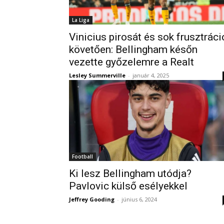
La Liga
Vinicius pirosát és sok frusztráci
követően: Bellingham későn
vezette győzelemre a Realt
Lesley Summerville
-
január 4, 2025
Football
Ki lesz Bellingham utódja?
Pavlovic külső esélyekkel
Jeffrey Gooding
-
június 6, 2024