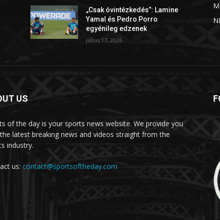
M
„Csak óvintézkedés”: Lamine
Yamal és Pedro Porro
N
egyénileg edzenek
július 17, 2026
OUT US
F
ts of the day is your sports news website. We provide you
 the latest breaking news and videos straight from the
s industry.
act us:
contact@sportsoftheday.com