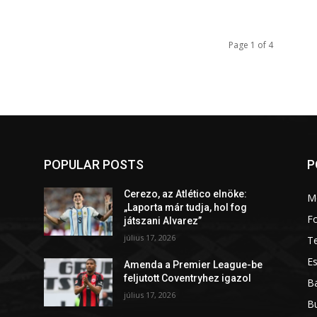
Page 1 of 4
POPULAR POSTS
P
Cerezo, az Atlético elnöke:
M
„Laporta már tudja, hol fog
Fo
játszani Alvarez”
július 17, 2026
T
Es
Amenda a Premier League-be
feljutott Coventryhez igazol
Ba
július 17, 2026
B