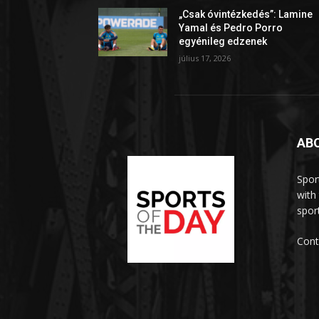
„Csak óvintézkedés”: Lamine
Yamal és Pedro Porro
egyénileg edzenek
július 17, 2026
AB
Spor
with
sport
Cont