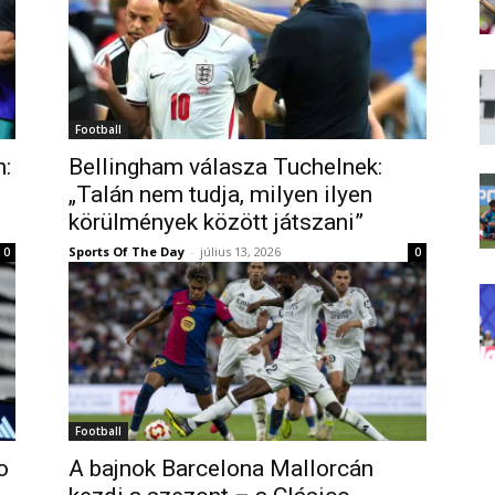
Football
n:
Bellingham válasza Tuchelnek:
„Talán nem tudja, milyen ilyen
körülmények között játszani”
Sports Of The Day
-
július 13, 2026
0
0
Football
o
A bajnok Barcelona Mallorcán