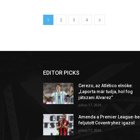
1
2
3
4
EDITOR PICKS
Cerezo, az Atlético elnöke:
„Laporta már tudja, hol fog
játszani Alvarez”
július 17, 2026
Amenda a Premier League-be
feljutott Coventryhez igazol
július 17, 2026