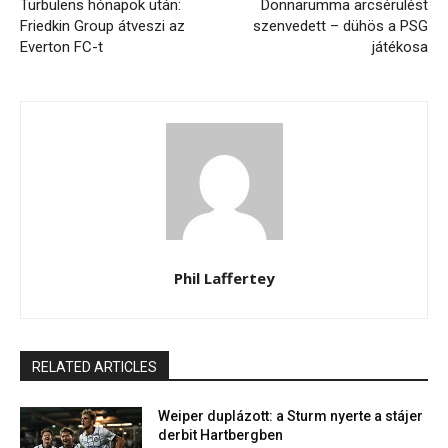
Turbulens hónapok után:
Donnarumma arcsérülést
Friedkin Group átveszi az
szenvedett – dühös a PSG
Everton FC-t
játékosa
Phil Laffertey
RELATED ARTICLES
Weiper duplázott: a Sturm nyerte a stájer
derbit Hartbergben