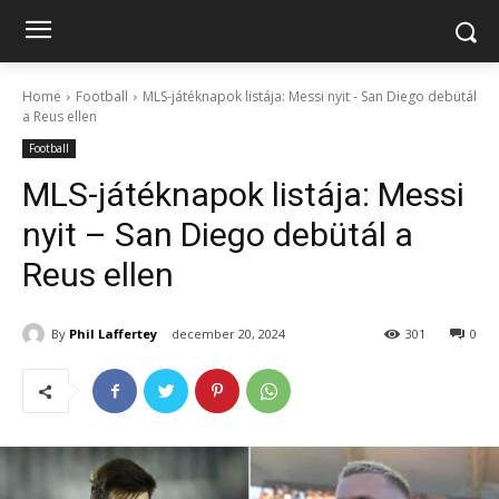
Home
Football
MLS-játéknapok listája: Messi nyit - San Diego debütál
a Reus ellen
Football
MLS-játéknapok listája: Messi
nyit – San Diego debütál a
Reus ellen
By
Phil Laffertey
december 20, 2024
301
0