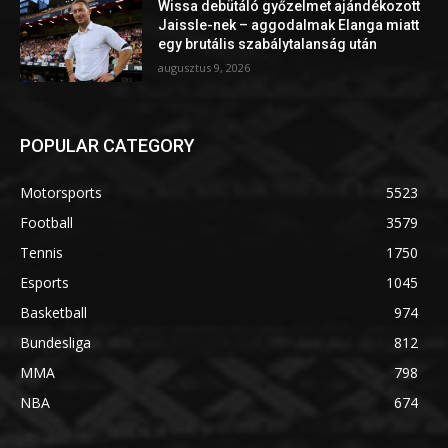
Wissa debütáló győzelmet ajándékozott
Jaissle-nek – aggodalmak Elanga miatt
egy brutális szabálytalanság után
augusztus 9, 2026
POPULAR CATEGORY
Motorsports
5523
Football
3579
Tennis
1750
Esports
1045
Basketball
974
Bundesliga
812
MMA
798
NBA
674