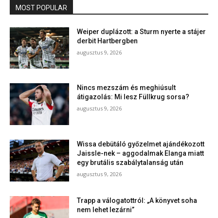
MOST POPULAR
Weiper duplázott: a Sturm nyerte a stájer
derbit Hartbergben
augusztus 9, 2026
Nincs mezszám és meghiúsult
átigazolás: Mi lesz Füllkrug sorsa?
augusztus 9, 2026
Wissa debütáló győzelmet ajándékozott
Jaissle-nek – aggodalmak Elanga miatt
egy brutális szabálytalanság után
augusztus 9, 2026
Trapp a válogatottról: „A könyvet soha
nem lehet lezárni”