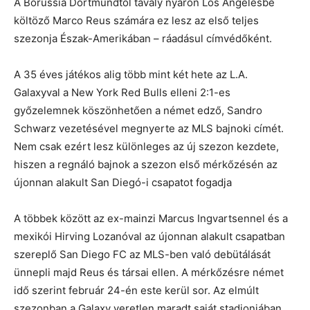
A Borussia Dortmundtól tavaly nyáron Los Angelesbe
költöző Marco Reus számára ez lesz az első teljes
szezonja Észak-Amerikában – ráadásul címvédőként.
A 35 éves játékos alig több mint két hete az L.A.
Galaxyval a New York Red Bulls elleni 2:1-es
győzelemnek köszönhetően a német edző, Sandro
Schwarz vezetésével megnyerte az MLS bajnoki címét.
Nem csak ezért lesz különleges az új szezon kezdete,
hiszen a regnáló bajnok a szezon első mérkőzésén az
újonnan alakult San Diegó-i csapatot fogadja
A többek között az ex-mainzi Marcus Ingvartsennel és a
mexikói Hirving Lozanóval az újonnan alakult csapatban
szereplő San Diego FC az MLS-ben való debütálását
ünnepli majd Reus és társai ellen. A mérkőzésre német
idő szerint február 24-én este kerül sor. Az elmúlt
szezonban a Galaxy veretlen maradt saját stadionjában