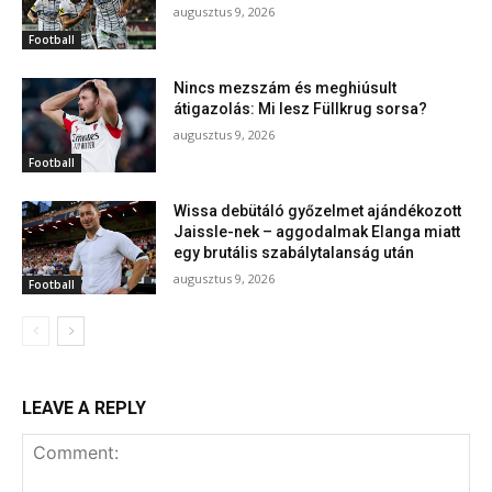
augusztus 9, 2026
Football
Nincs mezszám és meghiúsult
átigazolás: Mi lesz Füllkrug sorsa?
augusztus 9, 2026
Football
Wissa debütáló győzelmet ajándékozott
Jaissle-nek – aggodalmak Elanga miatt
egy brutális szabálytalanság után
augusztus 9, 2026
Football
LEAVE A REPLY