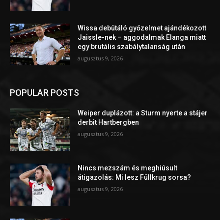
Wissa debütáló győzelmet ajándékozott
Jaissle-nek – aggodalmak Elanga miatt
egy brutális szabálytalanság után
augusztus 9, 2026
POPULAR POSTS
Weiper duplázott: a Sturm nyerte a stájer
derbit Hartbergben
augusztus 9, 2026
Nincs mezszám és meghiúsult
átigazolás: Mi lesz Füllkrug sorsa?
augusztus 9, 2026