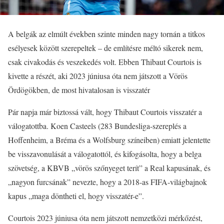
A belgák az elmúlt években szinte minden nagy tornán a titkos
esélyesek között szerepeltek – de említésre méltó sikerek nem,
csak civakodás és veszekedés volt. Ebben Thibaut Courtois is
kivette a részét, aki 2023 júniusa óta nem játszott a Vörös
Ördögökben, de most hivatalosan is visszatér
Pár napja már biztossá vált, hogy Thibaut Courtois visszatér a
válogatottba. Koen Casteels (283 Bundesliga-szereplés a
Hoffenheim, a Bréma és a Wolfsburg színeiben) emiatt jelentette
be visszavonulását a válogatottól, és kifogásolta, hogy a belga
szövetség, a KBVB „vörös szőnyeget terít” a Real kapusának, és
„nagyon furcsának” nevezte, hogy a 2018-as FIFA-világbajnok
kapus „maga döntheti el, hogy visszatér-e”.
Courtois 2023 júniusa óta nem játszott nemzetközi mérkőzést,