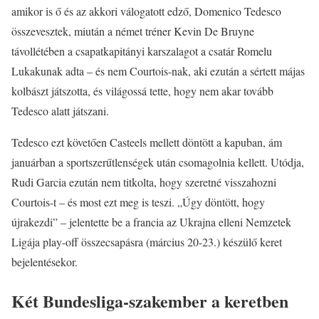
amikor is ő és az akkori válogatott edző, Domenico Tedesco
összevesztek, miután a német tréner Kevin De Bruyne
távollétében a csapatkapitányi karszalagot a csatár Romelu
Lukakunak adta – és nem Courtois-nak, aki ezután a sértett májas
kolbászt játszotta, és világossá tette, hogy nem akar tovább
Tedesco alatt játszani.
Tedesco ezt követően Casteels mellett döntött a kapuban, ám
januárban a sportszerűtlenségek után csomagolnia kellett. Utódja,
Rudi Garcia ezután nem titkolta, hogy szeretné visszahozni
Courtois-t – és most ezt meg is teszi. „Úgy döntött, hogy
újrakezdi” – jelentette be a francia az Ukrajna elleni Nemzetek
Ligája play-off összecsapásra (március 20-23.) készülő keret
bejelentésekor.
Két Bundesliga-szakember a keretben