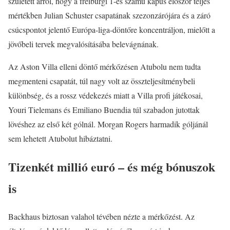
született arról, hogy a freiburgi 1-es számú kapus először teljes
mértékben Julian Schuster csapatának szezonzárójára és a záró
csúcspontot jelentő Európa-liga-döntőre koncentráljon, mielőtt a
jövőbeli tervek megvalósításába belevágnának.
Az Aston Villa elleni döntő mérkőzésen Atubolu nem tudta
megmenteni csapatát, túl nagy volt az összteljesítménybeli
különbség, és a rossz védekezés miatt a Villa profi játékosai,
Youri Tielemans és Emiliano Buendia túl szabadon jutottak
lövéshez az első két gólnál. Morgan Rogers harmadik góljánál
sem lehetett Atubolut hibáztatni.
Tizenkét millió euró – és még bónuszok
is
Backhaus biztosan valahol tévében nézte a mérkőzést. Az