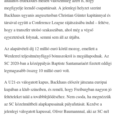
általános érdeklődés mellett valószínűleg azért is, hogy
megfigyelje leendő csapattársait. A jelenlegi helyzet szerint
Backhaus ugyanis augusztusban Christian Günter kapitánnyal és
társával együtt a Conference League rájátszásába indul – feltéve,
hogy a transzfer utolsó szakaszában, ahol még a végső
egyeztetések folynak, semmi sem áll az útjába.
Az alapátvételi díj 12 millió euró körül mozog, emellett a
Werderrel teljesítményfüggő bónuszokról is megállapodnak. Az
SC 2020-ban a középpályás Baptiste Santamariaért fizetett eddigi
legmagasabb összeg 10 millió euró volt.
A U21-es válogatott kapus, Backhaus először játszana európai
kupában a klub színeiben, és reméli, hogy Freiburgban nagyon jó
feltételeket talál a továbbfejlődéséhez. Nem csoda, ha megnézzük
az SC közelmúltbeli alapkapusainak pályafutását. Kezdve a
jelenlegi válogatott kapussal, Oliver Baumannnal, aki az SC-nél