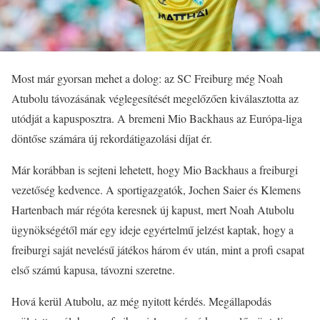
Most már gyorsan mehet a dolog: az SC Freiburg még Noah
Atubolu távozásának véglegesítését megelőzően kiválasztotta az
utódját a kapusposztra. A bremeni Mio Backhaus az Európa-liga
döntőse számára új rekordátigazolási díjat ér.
Már korábban is sejteni lehetett, hogy Mio Backhaus a freiburgi
vezetőség kedvence. A sportigazgatók, Jochen Saier és Klemens
Hartenbach már régóta keresnek új kapust, mert Noah Atubolu
ügynökségétől már egy ideje egyértelmű jelzést kaptak, hogy a
freiburgi saját nevelésű játékos három év után, mint a profi csapat
első számú kapusa, távozni szeretne.
Hová kerül Atubolu, az még nyitott kérdés. Megállapodás