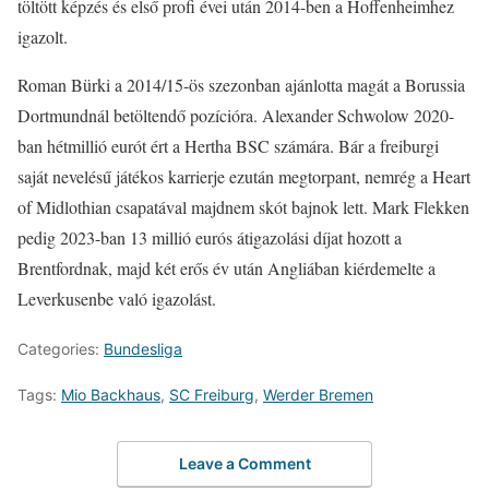
töltött képzés és első profi évei után 2014-ben a Hoffenheimhez
igazolt.
Roman Bürki a 2014/15-ös szezonban ajánlotta magát a Borussia
Dortmundnál betöltendő pozícióra. Alexander Schwolow 2020-
ban hétmillió eurót ért a Hertha BSC számára. Bár a freiburgi
saját nevelésű játékos karrierje ezután megtorpant, nemrég a Heart
of Midlothian csapatával majdnem skót bajnok lett. Mark Flekken
pedig 2023-ban 13 millió eurós átigazolási díjat hozott a
Brentfordnak, majd két erős év után Angliában kiérdemelte a
Leverkusenbe való igazolást.
Categories:
Bundesliga
Tags:
Mio Backhaus
,
SC Freiburg
,
Werder Bremen
Leave a Comment