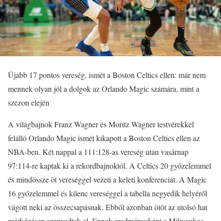
Újabb 17 pontos vereség, ismét a Boston Celtics ellen: már nem
mennek olyan jól a dolgok az Orlando Magic számára, mint a
szezon elején
A világbajnok Franz Wagner és Moritz Wagner testvérekkel
felálló Orlando Magic ismét kikapott a Boston Celtics ellen az
NBA-ben. Két nappal a 111:128-as vereség után vasárnap
97:114-re kaptak ki a rekordbajnoktól. A Celtics 20 győzelemmel
és mindössze öt vereséggel vezeti a keleti konferenciát. A Magic
16 győzelemmel és kilenc vereséggel a tabella negyedik helyéről
vágott neki az összecsapásnak. Ebből azonban ötöt az utolsó hat
mérkőzésen szenvedtek el. Ennek eredményeként a Milwaukee