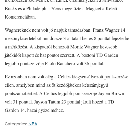
Bucks és a Philadelphia 76ers megelőzte a Magicet a Keleti
Konferenciában.
Wagneréknek nem volt jó napjuk támadásban. Franz Wagner 14
mezőnykísérletéből mindössze 3-at talált be, és 8 ponttal fejezte be
a mérkőzést. A kispadról behozott Moritz Wagner kevesebb
játékidőt kapott és hat pontot szerzett. A bostoni TD Garden
legjobb pontszerzője Paolo Banchero volt 36 ponttal.
Ez azonban nem volt elég a Celtics kiegyensúlyozott pontszerzése
ellen, amelyben mind az öt kezdőjátékos kétszámjegyű
pontszámot ért el. A Celtics legjobb pontszerzője Jaylen Brown
volt 31 ponttal. Jayson Tatum 23 ponttal járult hozzá a TD
Garden 14. hazai győzelméhez.
Categories:
NBA