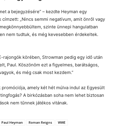
memet a bejegyzésére” – kezdte Heyman egy
 címzett: „Nincs semmi negatívum, amit önről vagy
 megkönnyebbültem, szinte ünnepi hangulatban
ben nem tudtuk, és még kevesebben érdekeltek.
WE-rajongók körében, Strowman pedig egy idő után
lt, Paul. Köszönöm ezt a figyelmes, barátságos,
t vagyok, és még csak most kezdem.”
promóciója, amely két hét múlva indul az Egyesült
tingfogás? A birkózásban soha nem lehet biztosan
rások nem tűnnek játékos vitának.
Paul Heyman
Roman Reigns
WWE