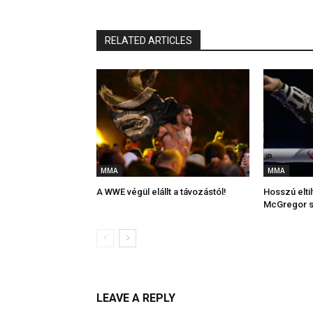
RELATED ARTICLES
MMA
MMA
A WWE végül elállt a távozástól!
Hosszú elti
McGregor 
LEAVE A REPLY