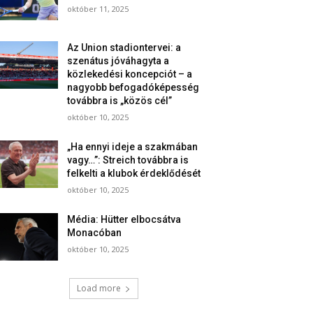
október 11, 2025
Az Union stadiontervei: a
szenátus jóváhagyta a
közlekedési koncepciót – a
nagyobb befogadóképesség
továbbra is „közös cél”
október 10, 2025
„Ha ennyi ideje a szakmában
vagy…”: Streich továbbra is
felkelti a klubok érdeklődését
október 10, 2025
Média: Hütter elbocsátva
Monacóban
október 10, 2025
Load more