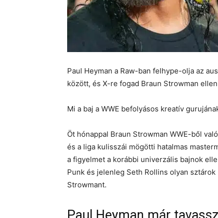
Paul Heyman a Raw-ban felhype-olja az aus
között, és X-re fogad Braun Strowman ellen
Mi a baj a WWE befolyásos kreatív gurujána
Öt hónappal Braun Strowman WWE-ből való
és a liga kulisszái mögötti hatalmas master
a figyelmet a korábbi univerzális bajnok el
Punk és jelenleg Seth Rollins olyan sztárok
Strowmant.
Paul Heyman már tavassza