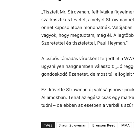
„Tisztelt Mr. Strowman, felhívták a figyel
szarkasztikus levelet, amelyet Strowmannek
önnel kapcsolatban mondhatnék. Valójában
vagyok, hogy megtudtam, még él. A legtöb
Szeretettel és tisztelettel, Paul Heyman.”
A csípős támadás vírusként terjedt el a W
ugyanilyen hangnemben válaszolt: „Jó regge
gondoskodó üzenetet, de most túl elfoglal
Ezt követte Strowman új valóságshow-jának 
Államokban. Tehát az egész csak egy marke
tudni – de ebben az esetben a verbális szú
TAGS
Braun Strowman
Bronson Reed
MMA