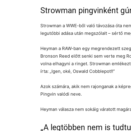
Strowman pingvinként gú
Strowman a WWE-ből való távozása óta nem
legutóbbi adása után megszólalt – sértő me
Heyman a RAW-ban egy megrendezett szegmens
Bronson Reed előtt senki sem verte meg Ro
volna elhagyni a ringet. Strowman emlékezte
írta: „Igen, oké, Oswald Cobblepot!!”
Azok számára, akik nem rajonganak a képr
Pingvin valódi neve.
Heyman válasza nem sokáig váratott magára
„A legtöbben nem is tudtu