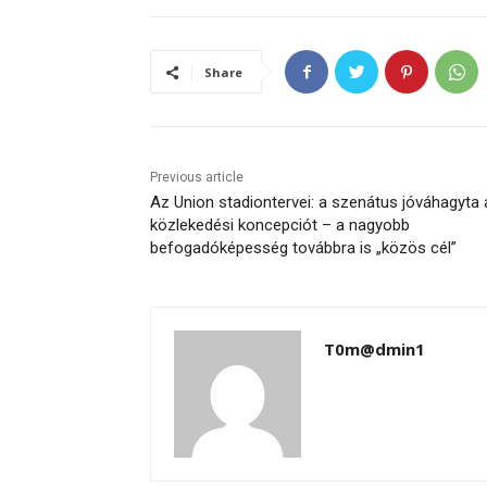
Share
Previous article
Az Union stadiontervei: a szenátus jóváhagyta 
közlekedési koncepciót – a nagyobb
befogadóképesség továbbra is „közös cél”
T0m@dmin1