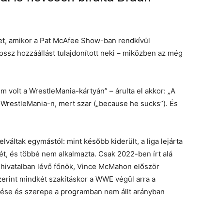
met, amikor a Pat McAfee Show-ban rendkívül
rossz hozzáállást tulajdonított neki – miközben az még
m volt a WrestleMania-kártyán” – árulta el akkor: „A
WrestleMania-n, mert szar („because he sucks”). És
áltak egymástól: mint később kiderült, a liga lejárta
t, és többé nem alkalmazta. Csak 2022-ben írt alá
hivatalban lévő főnök, Vince McMahon először
zerint mindkét szakításkor a WWE végül arra a
etése és szerepe a programban nem állt arányban