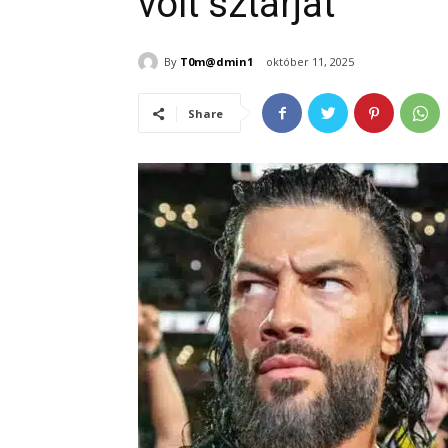
volt sztárját
By
T0m@dmin1
október 11, 2025
Share