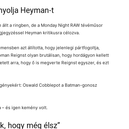
nyolja Heyman-t
 állt a ringben, de a Monday Night RAW tévéműsor
gjegyzéssel Heyman kritikusra célozva.
ben azt állította, hogy jelenlegi pártfogoltja,
man Reignst olyan brutálisan, hogy hordágyon kellett
tett arra, hogy ő is megverte Reignst egyszer, és ezt
egényekért: Oswald Cobblepot a Batman-gonosz
 – és igen kemény volt.
k, hogy még élsz”