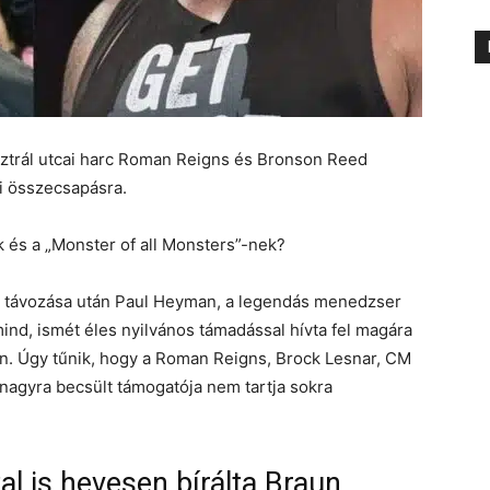
ztrál utcai harc Roman Reigns és Bronson Reed
i összecsapásra.
k és a „Monster of all Monsters”-nek?
 távozása után Paul Heyman, a legendás menedzser
mind, ismét éles nyilvános támadással hívta fel magára
len. Úgy tűnik, hogy a Roman Reigns, Brock Lesnar, CM
 nagyra becsült támogatója nem tartja sokra
l is hevesen bírálta Braun