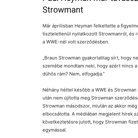
Strowmant
Már áprilisban Heyman felkeltette a figyel
tiszteletlenül nyilatkozott Strowmanról, és 
a WWE-nél volt szerződésben.
„Braun Strowman gyakorlatilag sírt, hogy ne
szemébe mondtam neki, hogy azért nincs a 
dühös rám? Nem, elfogadja.”
Néhány héttel később a WWE és Strowman elv
után nem újította meg Strowman szerződésé
Strowman másodszor, miután az akkor még 
elbocsátotta. A médiában megjelent hírek s
következtetésre jutott, hogy Strowman fiz
egymással.