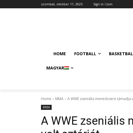
szombat, október 11, 2025
Sign in / Join
HOME
FOOTBALL
BASKETBAL
MAGYAR
Home
MMA
A WWE zseniális menedzsere támadja vo
MMA
A WWE zseniális 