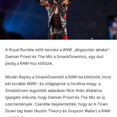
A Royal Rumble előtt beindul a WWE „átigazolási ablaka”:
Damian Priest és The Miz a SmackDownhoz, egy duó
pedig a RAW-hoz költözik.
Miután Bayley a SmackDownból a RAW-ba költözött, most
két korábbi WWE- és világbajnok is fordítva megy: a
SmackDown legutóbbi adásában Nick Aldis általános
igazgató elárulta, hogy Damian Priest és The Miz az új
szerzemények. Cserébe bejelentették, hogy az A-Town
Down tag team (Austin Theory és Grayson Waller) a RAW-