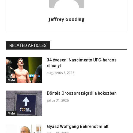
Jeffrey Gooding
RELATED ARTICLES
34 évesen: Nascimento UFC-harcos
elhunyt
augusztus 5, 2026
MMA
Döntés Oroszországról a bokszban
július 31, 2026
MMA
Gyász Wolfgang Behrendt miatt