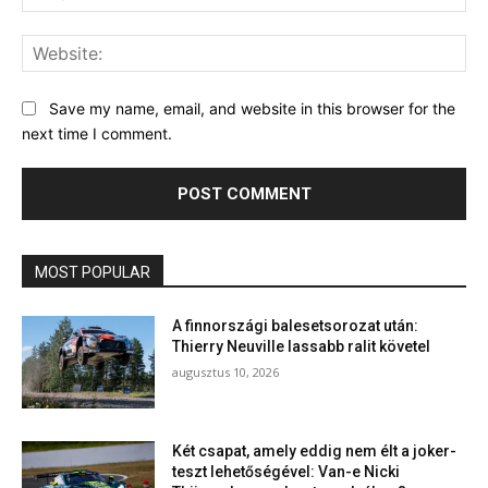
Web
Save my name, email, and website in this browser for the
next time I comment.
MOST POPULAR
A finnországi balesetsorozat után:
Thierry Neuville lassabb ralit követel
augusztus 10, 2026
Két csapat, amely eddig nem élt a joker-
teszt lehetőségével: Van-e Nicki