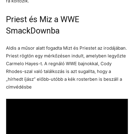
ra költözik.
Priest és Miz a WWE
SmackDownba
Aldis a műsor alatt fogadta Mizt és Priestet az irodájában.
Priest rögtön egy mérkőzésen indult, amelyben legyőzte
Carmelo Hayes-t. A regnáló WWE bajnokkal, Cody
Rhodes-szal való találkozás is azt sugallta, hogy a
„hírhedt íjász” előbb-utóbb a kék rosterben is beszáll a
címvédésbe