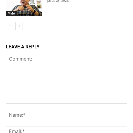
július 28, 2026
MMA
LEAVE A REPLY
Comment:
Na
Ema