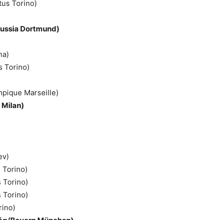
tus Torino)
ussia Dortmund)
na)
 Torino)
)
mpique Marseille)
 Milan)
)
)
ev)
 Torino)
 Torino)
 Torino)
rino)