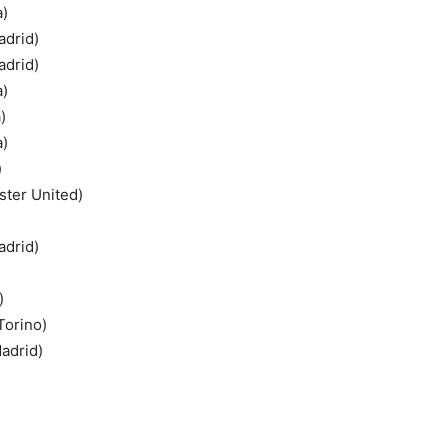
a)
adrid)
adrid)
a)
)
a)
)
ster United)
adrid)
)
Torino)
Madrid)