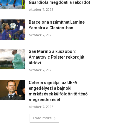
Guardiola megdönti a rekordot
október 7, 2025
Barcelona számíthat Lamine
Yamalra a Clasico-ban
október 7, 2025
San Marino a küszöbön:
Arnautovic Polster rekordját
üldözi
október 7, 2025
Ceferin sajnálja: az UEFA
engedélyezi a bajnoki
mérkőzések külföldön történő
megrendezését
október 7, 2025
Load more