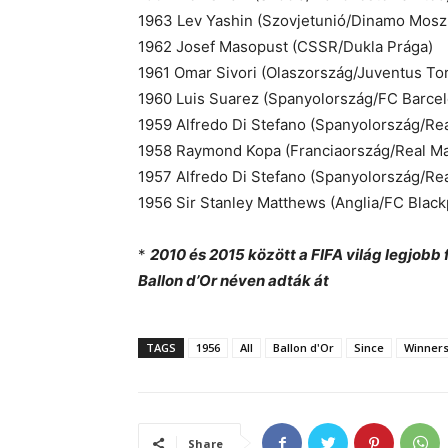
1963 Lev Yashin (Szovjetunió/Dinamo Mosz
1962 Josef Masopust (CSSR/Dukla Prága)
1961 Omar Sivori (Olaszország/Juventus Tor
1960 Luis Suarez (Spanyolország/FC Barcel
1959 Alfredo Di Stefano (Spanyolország/Rea
1958 Raymond Kopa (Franciaország/Real Ma
1957 Alfredo Di Stefano (Spanyolország/Rea
1956 Sir Stanley Matthews (Anglia/FC Black
*
2010 és 2015 között a FIFA világ legjobb f
Ballon d’Or néven adták át
TAGS
1956
All
Ballon d'Or
Since
Winner
Share