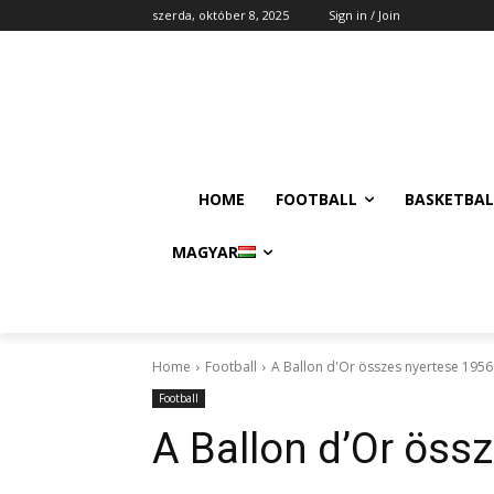
szerda, október 8, 2025
Sign in / Join
HOME
FOOTBALL
BASKETBAL
MAGYAR
Home
Football
A Ballon d'Or összes nyertese 1956
Football
A Ballon d’Or öss