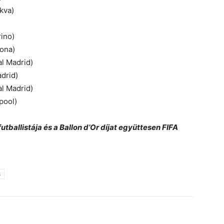
kva)
ino)
ona)
l Madrid)
drid)
l Madrid)
pool)
utballistája és a Ballon d’Or díjat együttesen FIFA
s