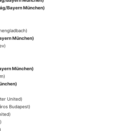
ág/Bayern München)
zág/Bayern München)
hengladbach)
ayern München)
ev)
ayern München)
am)
München)
ter United)
áros Budapest)
ited)
)
)