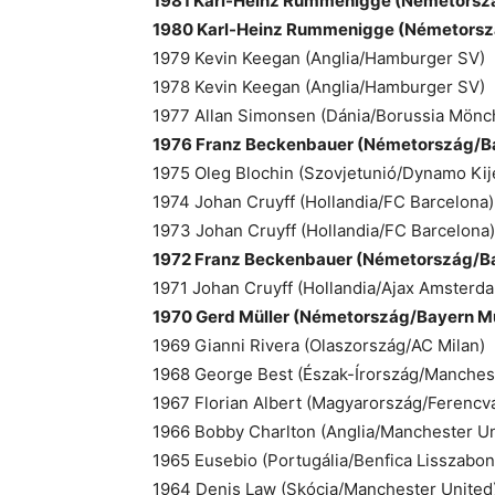
1981 Karl-Heinz Rummenigge (Németorsz
1980 Karl-Heinz Rummenigge (Németors
1979 Kevin Keegan (Anglia/Hamburger SV)
1978 Kevin Keegan (Anglia/Hamburger SV)
1977 Allan Simonsen (Dánia/Borussia Mönc
1976 Franz Beckenbauer (Németország/B
1975 Oleg Blochin (Szovjetunió/Dynamo Kij
1974 Johan Cruyff (Hollandia/FC Barcelona)
1973 Johan Cruyff (Hollandia/FC Barcelona)
1972 Franz Beckenbauer (Németország/B
1971 Johan Cruyff (Hollandia/Ajax Amsterd
1970 Gerd Müller (Németország/Bayern 
1969 Gianni Rivera (Olaszország/AC Milan)
1968 George Best (Észak-Írország/Manches
1967 Florian Albert (Magyarország/Ferencv
1966 Bobby Charlton (Anglia/Manchester Un
1965 Eusebio (Portugália/Benfica Lisszabon
1964 Denis Law (Skócia/Manchester United