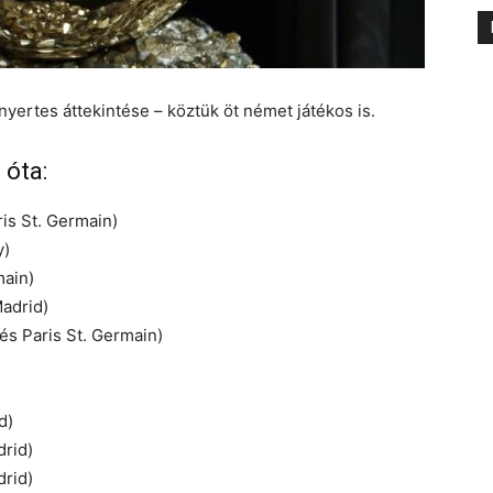
 nyertes áttekintése – köztük öt német játékos is.
 óta:
s St. Germain)
y)
main)
adrid)
és Paris St. Germain)
d)
drid)
drid)