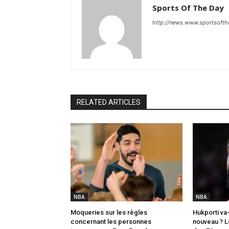
Sports Of The Day
http://news.www.sportsoft
RELATED ARTICLES
NBA
NBA
Moqueries sur les règles
Hukporti va-
concernant les personnes
nouveau ? L