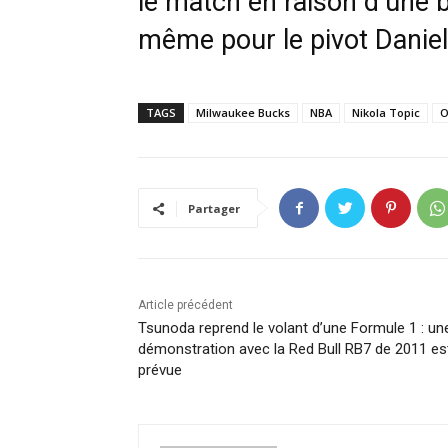
le match en raison d’une b
même pour le pivot Daniel 
TAGS
Milwaukee Bucks
NBA
Nikola Topic
O
Partager
Article précédent
Tsunoda reprend le volant d’une Formule 1 : un
démonstration avec la Red Bull RB7 de 2011 es
prévue