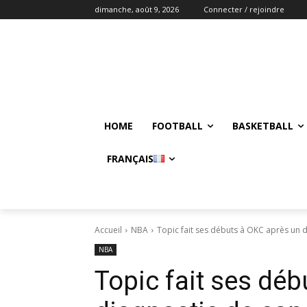
dimanche, août 9, 2026
Connecter / rejoindre
HOME
FOOTBALL
BASKETBALL
FRANÇAIS
Accueil
NBA
Topic fait ses débuts à OKC après un di
NBA
Topic fait ses dé