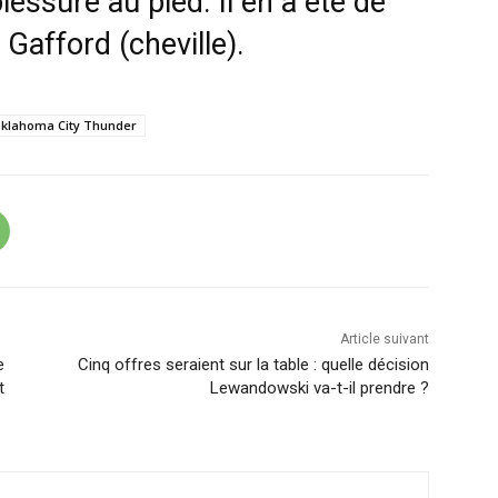
lessure au pied. Il en a été de
Gafford (cheville).
klahoma City Thunder
Article suivant
e
Cinq offres seraient sur la table : quelle décision
t
Lewandowski va-t-il prendre ?