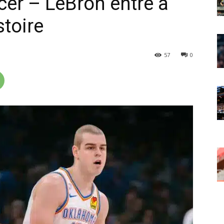
cer – LeBron entre à
stoire
57
0