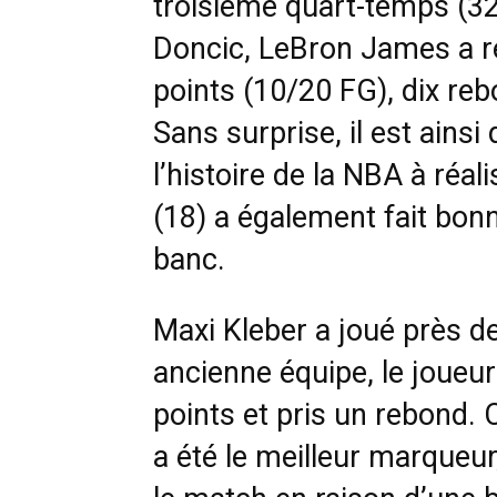
troisième quart-temps (32
Doncic, LeBron James a ré
points (10/20 FG), dix re
Sans surprise, il est ainsi
l’histoire de la NBA à réal
(18) a également fait bon
banc.
Maxi Kleber a joué près d
ancienne équipe, le joueur
points et pris un rebond. 
a été le meilleur marqueur,