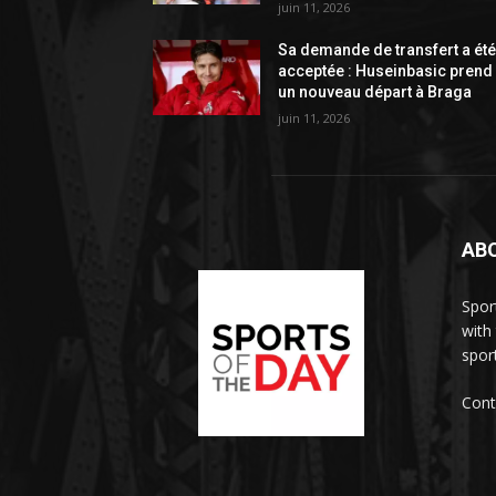
juin 11, 2026
Sa demande de transfert a ét
acceptée : Huseinbasic prend
un nouveau départ à Braga
juin 11, 2026
AB
Spor
with
sport
Cont