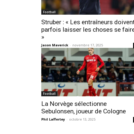
Football
Struber : « Les entraîneurs doiven
parfois laisser les choses se fair
»
Jason Maverick
-
novembre 17, 2025
Football
La Norvège sélectionne
Sebulonsen, joueur de Cologne
Phil Laffertey
-
octobre 13, 2025