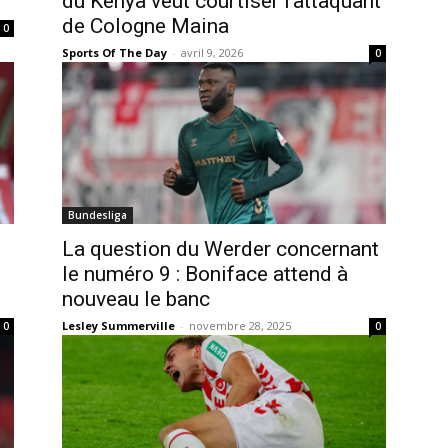
du Kenya veut courtiser l’attaquant
de Cologne Maina
0
Sports Of The Day
-
avril 9, 2026
0
Bundesliga
La question du Werder concernant
le numéro 9 : Boniface attend à
nouveau le banc
Lesley Summerville
-
novembre 28, 2025
0
0