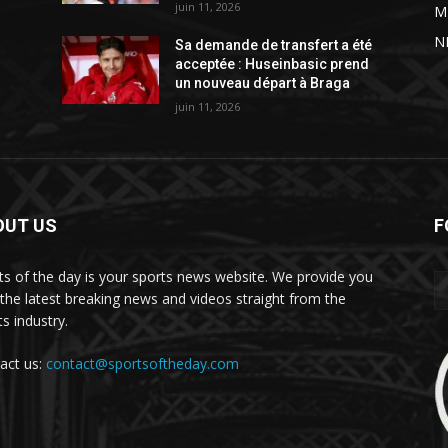
juin 11, 2026
M
N
é
Sa demande de transfert a été
acceptée : Huseinbasic prend
un nouveau départ à Braga
juin 11, 2026
OUT US
F
ts of the day is your sports news website. We provide you
 the latest breaking news and videos straight from the
s industry.
act us:
contact@sportsoftheday.com