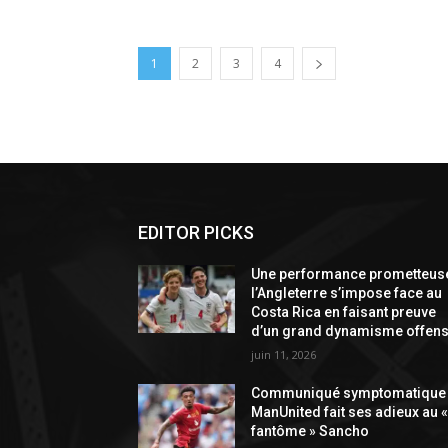
1
2
3
4
EDITOR PICKS
Une performance prometteuse
l’Angleterre s’impose face au
Costa Rica en faisant preuve
d’un grand dynamisme offens
juin 11, 2026
Communiqué symptomatique 
ManUnited fait ses adieux au 
fantôme » Sancho