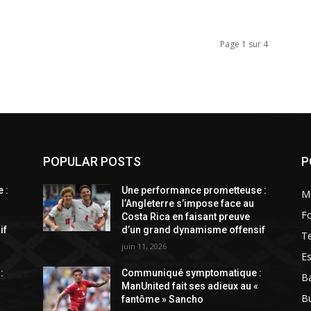
Page 1 sur 4
POPULAR POSTS
P
 :
Une performance prometteuse :
M
l’Angleterre s’impose face au
Fo
Costa Rica en faisant preuve
if
d’un grand dynamisme offensif
T
juin 11, 2026
Es
:
Communiqué symptomatique :
Ba
«
ManUnited fait ses adieux au «
B
fantôme » Sancho