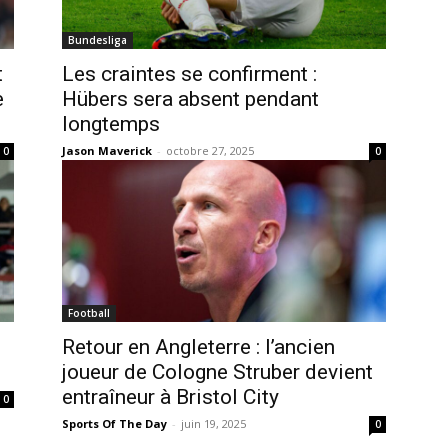
Bundesliga
t
Les craintes se confirment :
e
Hübers sera absent pendant
longtemps
Jason Maverick
-
octobre 27, 2025
0
0
Football
Retour en Angleterre : l’ancien
joueur de Cologne Struber devient
entraîneur à Bristol City
0
Sports Of The Day
-
juin 19, 2025
0