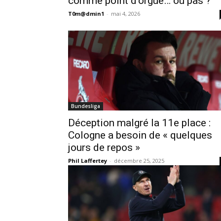
comme point d’orgue… ou pas ?
T0m@dmin1
-
mai 4, 2026
Bundesliga
Déception malgré la 11e place :
Cologne a besoin de « quelques
jours de repos »
Phil Laffertey
-
décembre 25, 2025