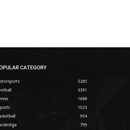
OPULAR CATEGORY
otorsports
5285
otball
3391
ennis
1688
ports
1023
sketball
954
undesliga
799