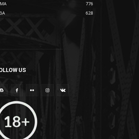
MA
776
BA
628
OLLOW US