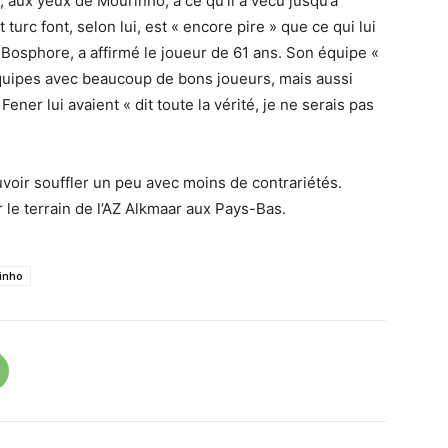
ux yeux de Mourinho, à ce qu’il a vécu jusqu’à
urc font, selon lui, est « encore pire » que ce qui lui
 Bosphore, a affirmé le joueur de 61 ans. Son équipe «
uipes avec beaucoup de bons joueurs, mais aussi
ener lui avaient « dit toute la vérité, je ne serais pas
oir souffler un peu avec moins de contrariétés.
 le terrain de l’AZ Alkmaar aux Pays-Bas.
inho