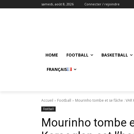
samedi, août 8, 2026
Connecter / rejoindre
HOME
FOOTBALL
BASKETBALL
FRANÇAIS
Accueil
Football
Mourinho tombe et se fâche : VAR
Football
Mourinho tombe et