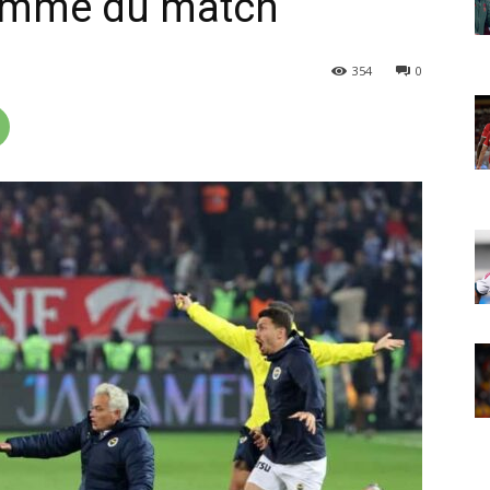
homme du match
354
0