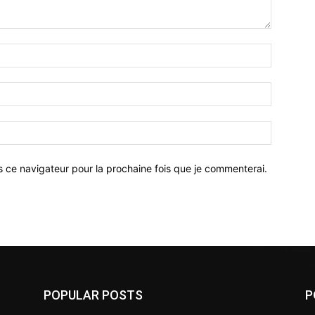
Nom
:*
Email
:*
Site
:
s ce navigateur pour la prochaine fois que je commenterai.
POPULAR POSTS
P