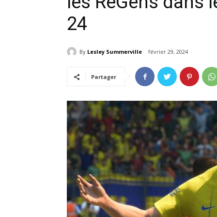
les ReGens dans l
24
By
Lesley Summerville
février 29, 2024
Partager