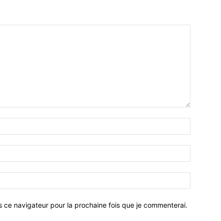
Nom
:*
Email
:*
Site
:
s ce navigateur pour la prochaine fois que je commenterai.