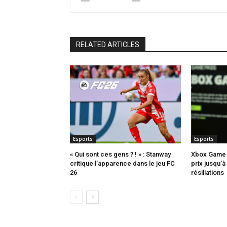
RELATED ARTICLES
Esports
Esports
« Qui sont ces gens ? ! » : Stanway
Xbox Game 
critique l’apparence dans le jeu FC
prix jusqu’
26
résiliations