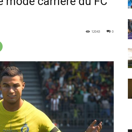
e mode carrière du FC
12043
0