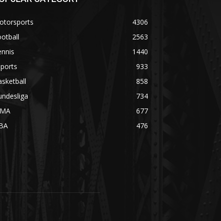
otorsports
4306
otball
2563
ennis
1440
ports
933
sketball
858
undesliga
734
MA
677
BA
476