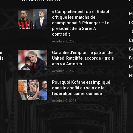
« Complètement fou » : Rabiot
M
critique les matchs de
Fo
championnat à l’étranger – Le
président de la Serie A
T
contredit
Es
octobre 9, 2025
Ba
de
Garantie d’emploi : le patron de
B
is
United, Ratcliffe, accorde « trois
ans » à Amorim
M
octobre 9, 2025
N
Pourquoi Kofane est impliqué
dans le conflit au sein de la
fédération camerounaise
octobre 9, 2025