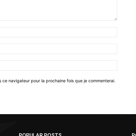
Nom
:*
Email
:*
Site
:
s ce navigateur pour la prochaine fois que je commenterai.
POPULAR POSTS
P