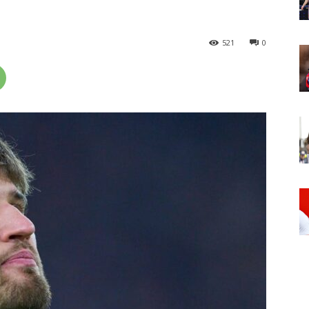
521
0