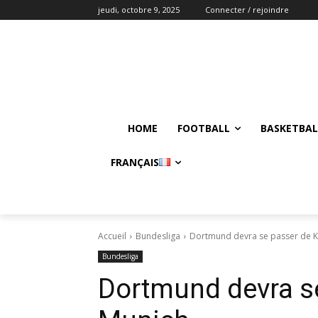
jeudi, octobre 9, 2025
Connecter / rejoindre
HOME
FOOTBALL
BASKETBAL
FRANÇAIS
Accueil
Bundesliga
Dortmund devra se passer de K
Bundesliga
Dortmund devra se