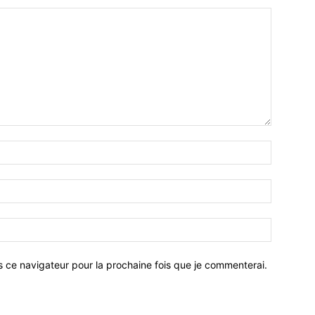
Nom
:*
Email
:*
Site
:
s ce navigateur pour la prochaine fois que je commenterai.