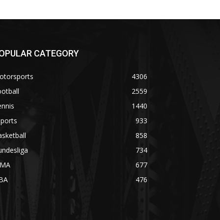
OPULAR CATEGORY
otorsports
4306
otball
2559
ennis
1440
ports
933
sketball
858
undesliga
734
MA
677
BA
476