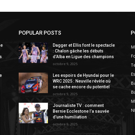
POPULAR POSTS
P
le
Dagger et Ellis font le spectacle
M
: Chalon gâche les débuts
Fo
s
d’Alba en Ligue des champions
octobre 9, 2025
T
Es
e
Les espoirs de Hyundai pour le
WRC 2025 : Neuville révèle où
Ba
se cache encore du potentiel
B
octobre 9, 2025
M
Journaliste TV : comment
N
Bernie Ecclestone l’a sauvée
d’une humiliation
octobre 9, 2025