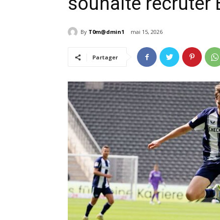
souhaite recruter
By
T0m@dmin1
mai 15, 2026
Partager