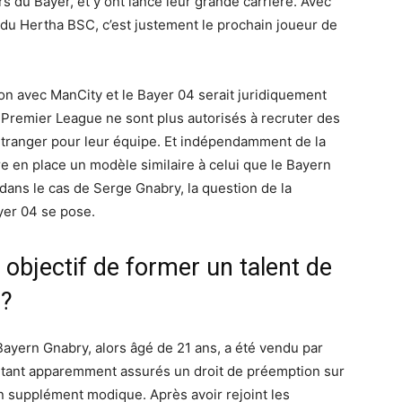
urs du Bayer, et y ont lancé leur grande carrière. Avec
 du Hertha BSC, c’est justement le prochain joueur de
on avec ManCity et le Bayer 04 serait juridiquement
de Premier League ne sont plus autorisés à recruter des
étranger pour leur équipe. Et indépendamment de la
re en place un modèle similaire à celui que le Bayern
ns le cas de Serge Gnabry, la question de la
yer 04 se pose.
r objectif de former un talent de
 ?
u Bayern Gnabry, alors âgé de 21 ans, a été vendu par
étant apparemment assurés un droit de préemption sur
n supplément modique. Après avoir rejoint les