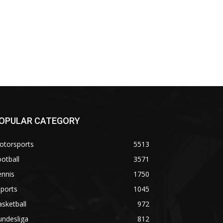
OPULAR CATEGORY
otorsports
5513
otball
3571
ennis
1750
ports
1045
sketball
972
undesliga
812