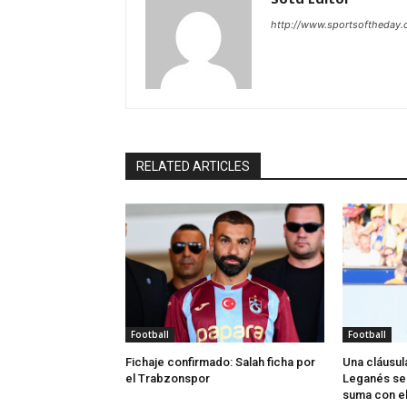
http://www.sportsoftheday
RELATED ARTICLES
Football
Football
Fichaje confirmado: Salah ficha por
Una cláusula
el Trabzonspor
Leganés se
suma con el