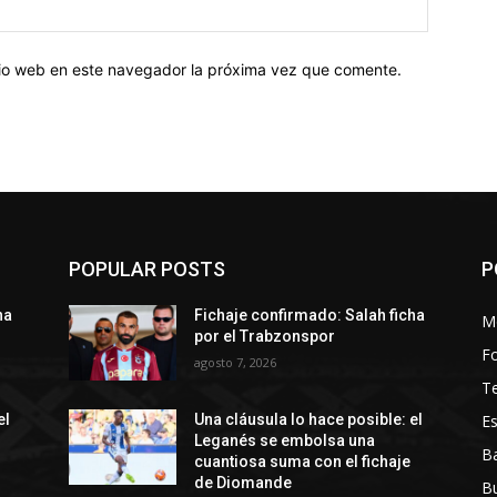
Sitio
web:
itio web en este navegador la próxima vez que comente.
POPULAR POSTS
P
ha
Fichaje confirmado: Salah ficha
M
por el Trabzonspor
Fo
agosto 7, 2026
T
Es
el
Una cláusula lo hace posible: el
Leganés se embolsa una
Ba
cuantiosa suma con el fichaje
de Diomande
B