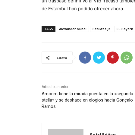
un traspaso definitivo al VfB fracasó tambi
de Estambul han podido ofrecer ahora.
TAGS
Alexander Nübel
Besiktas JK
FC Bayern
Cuota
Artículo anterior
Amorim tiene la mirada puesta en la «segunda
stella» y se deshace en elogios hacia Gonçalo
Ramos
Sotd Editor