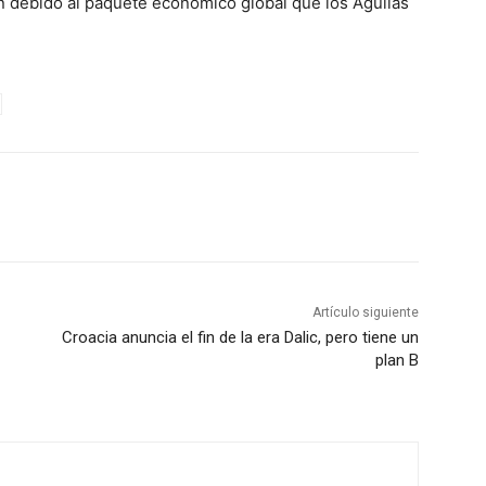
én debido al paquete económico global que los Águilas
Artículo siguiente
Croacia anuncia el fin de la era Dalic, pero tiene un
plan B