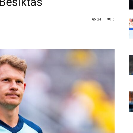
 Besiktas
24
0