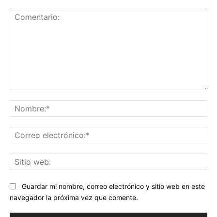
Comentario:
No
Co
ele
Sit
we
Guardar mi nombre, correo electrónico y sitio web en este
navegador la próxima vez que comente.