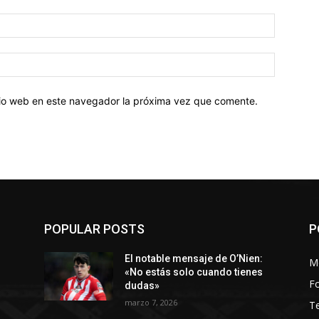
Correo
electróni
Sitio
web:
itio web en este navegador la próxima vez que comente.
POPULAR POSTS
P
El notable mensaje de O’Nien:
M
«No estás solo cuando tienes
Fo
dudas»
marzo 7, 2026
T