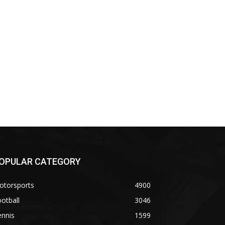
co:*
OPULAR CATEGORY
otorsports
4900
otball
3046
ennis
1599