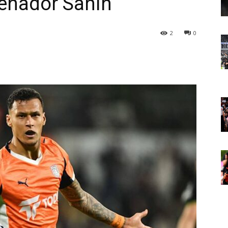
renador Sahin
2
0