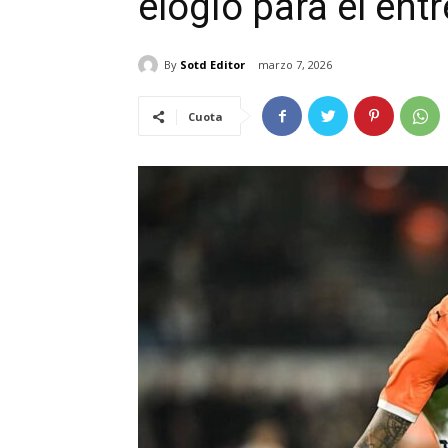
elogio para el ent
By
Sotd Editor
marzo 7, 2026
Cuota