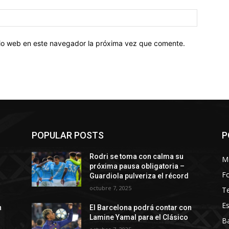
Sitio
web:
itio web en este navegador la próxima vez que comente.
POPULAR POSTS
P
Rodri se toma con calma su
M
próxima pausa obligatoria –
Fo
Guardiola pulveriza el récord
octubre 7, 2025
T
Es
n
El Barcelona podrá contar con
Lamine Yamal para el Clásico
Ba