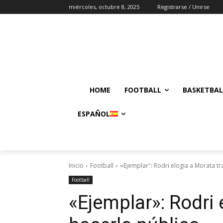
miércoles, octubre 8, 2025
Registrarse / Unirse
HOME
FOOTBALL
BASKETBAL
ESPAÑOL
Inicio
Football
«Ejemplar": Rodri elogia a Morata tr
Football
«Ejemplar»: Rodri 