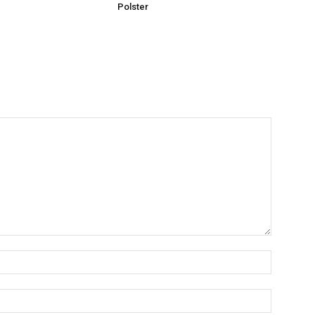
Polster
Nombre:
Correo
electróni