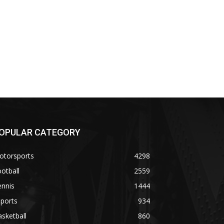
OPULAR CATEGORY
otorsports
4298
otball
2559
ennis
1444
ports
934
sketball
860