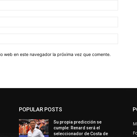
Nombre:
Correo
electróni
Sitio
web:
itio web en este navegador la próxima vez que comente.
POPULAR POSTS
P
Su propia predicción se
M
cumple: Renard será el
Fo
seleccionador de Costa de