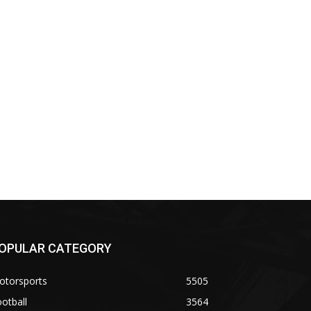
*
co:*
OPULAR CATEGORY
otorsports
5505
otball
3564