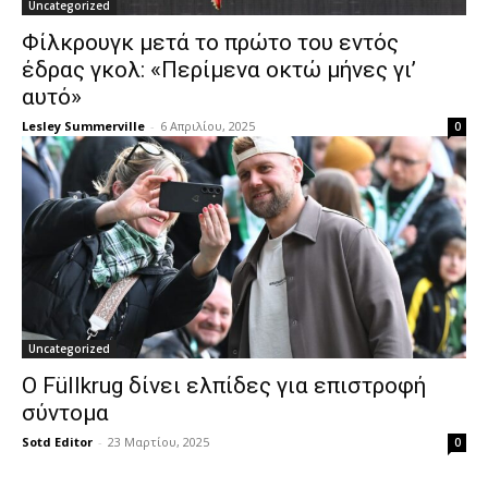
Uncategorized
Φίλκρουγκ μετά το πρώτο του εντός
έδρας γκολ: «Περίμενα οκτώ μήνες γι’
αυτό»
Lesley Summerville
-
6 Απριλίου, 2025
0
Uncategorized
Ο Füllkrug δίνει ελπίδες για επιστροφή
σύντομα
Sotd Editor
-
23 Μαρτίου, 2025
0