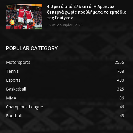
4:0 μετά από 27 λεπτά: Η Άρσεναλ
ξεπερνά χωρίς προβλήματα το εμπόδιο
της Γουίγκαν
16 Φεβρουαρίου, 2026
POPULAR CATEGORY
Motorsports
2556
Tennis
768
Esports
430
Basketball
325
MMA
86
Champions League
46
Football
43