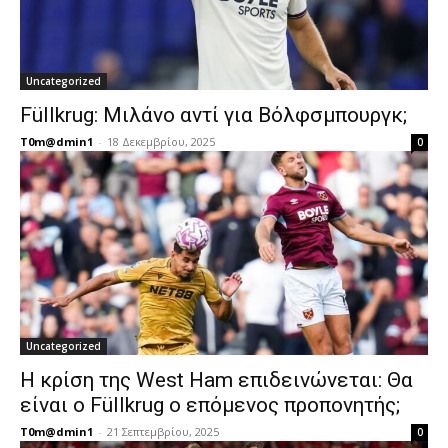
Uncategorized
Füllkrug: Μιλάνο αντί για Βόλφσμπουργκ;
T0m@dmin1
-
18 Δεκεμβρίου, 2025
0
Uncategorized
Η κρίση της West Ham επιδεινώνεται: Θα
είναι ο Füllkrug ο επόμενος προπονητής;
T0m@dmin1
-
21 Σεπτεμβρίου, 2025
0