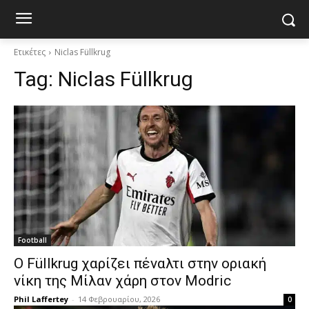
Ετικέτες
Niclas Füllkrug
Tag:
Niclas Füllkrug
Football
Ο Füllkrug χαρίζει πέναλτι στην οριακή
νίκη της Μίλαν χάρη στον Modric
Phil Laffertey
-
14 Φεβρουαρίου, 2026
0