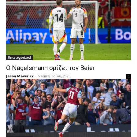
Uncategorized
Ο Nagelsmann ορίζει τον Beier
Jason Maverick
-
5 Σεπτεμβρίου, 2025
0