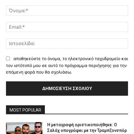
Σχόλιο:
Όν
Ema
Ισ
αποθηκεύστε το όνομα, το ηλεκτρονικό ταχυδρομείο και
τον ιστότοπό μου σε αυτό το πρόγραμμα περιήγησης για την
επόμενη φορά που θα σχολιάσω.
MOST POPULAR
Η μεταγραφή οριστικοποιήθηκε: Ο
Σαλάχ υπογράφει με την Τραμπζονσπόρ