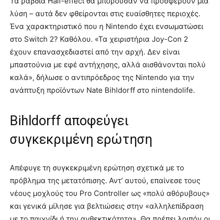
Τα ραβδιά Hall-effect θα μπορούσαν να προσφέρουν μια
λύση – αυτά δεν φθείρονται στις ευαίσθητες περιοχές.
Ένα χαρακτηριστικό που η Nintendo έχει ενσωματώσει
στο Switch 2? Καθόλου. «Τα χειριστήρια Joy-Con 2
έχουν επανασχεδιαστεί από την αρχή. Δεν είναι
μπαστούνια με εφέ αντήχησης, αλλά αισθάνονται πολύ
καλά», δήλωσε ο αντιπρόεδρος της Nintendo για την
ανάπτυξη προϊόντων Nate Bihldorff στο nintendolife.
Bihldorff αποφεύγει
συγκεκριμένη ερώτηση
Απέφυγε τη συγκεκριμένη ερώτηση σχετικά με το
πρόβλημα της μετατόπισης. Αντ’ αυτού, επαίνεσε τους
νέους μοχλούς του Pro Controller ως «πολύ αθόρυβους»
και γενικά μίλησε για βελτιώσεις στην «αλληλεπίδραση
με το παιχνίδι ή την ανθεκτικότητα». Θα πρέπει λοιπόν οι