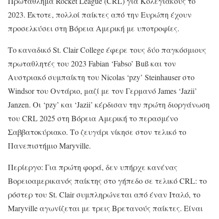
Πρωτάθλημα Rocket League (CRL) για Κολεγιακούς το
2023. Έκτοτε, πολλοί παίκτες από την Ευρώπη έχουν
προσελκύσει στη Βόρεια Αμερική με υποτροφίες.
Το καναδικό St. Clair College έφερε τους δύο παγκόσμιους
πρωταθλητές του 2023 Fabian ‘Fabso’ Buß και τον
Αυστριακό συμπαίκτη του Nicolas ‘pzy’ Steinhauser στο
Windsor του Οντάριο, μαζί με τον Γερμανό James ‘Jazii’
Janzen. Οι ‘pzy’ και ‘Jazii’ κέρδισαν την πρώτη διοργάνωση
του CRL 2025 στη Βόρεια Αμερική το περασμένο
Σαββατοκύριακο. Το ζευγάρι νίκησε στον τελικό το
Πανεπιστήμιο Maryville.
Περίεργο: Για πρώτη φορά, δεν υπήρχε κανένας
Βορειοαμερικανός παίκτης στο γήπεδο σε τελικό CRL: το
ρόστερ του St. Clair συμπληρώνεται από έναν Ιταλό, το
Maryville αγωνίζεται με τρεις Βρετανούς παίκτες. Είναι