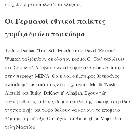
επιχείρηση για πολλούς συλλόγους
Οι Γερμανοί εθνικοί παίκτες
γυρίζουν όλο τον κόσμο
Τόσο ο Damian ‘Tox’ Schäfer όσο και ο David ‘Rezears’
Wünsch ταξιδεύουν σε όλο τον κόσμο. Ο ‘Tox’ ταξιδεύει
στη Σαουδική Αραβία, ενώ ο Γερμανο-Ουκρανός παίζει
στην περιοχή MENA. Θα είναι ο έμπειρος βετεράνος,
πλαισιωμένος από τους δύο 15χρονους Muath ‘Nush’
Alotaibi και Turky ‘DrKnown’ Alhajlah. Έχουν ήδη
καθιερωθεί ως παίκτες σε μια ομάδα της πρώτης τετράδας
της περιοχής και τώρα θέλουν να κάνουν το επόμενο
βήμα με την «Τοξ». Ο στόχος: το Birmingham Major στα
τέλη Μαρτίου