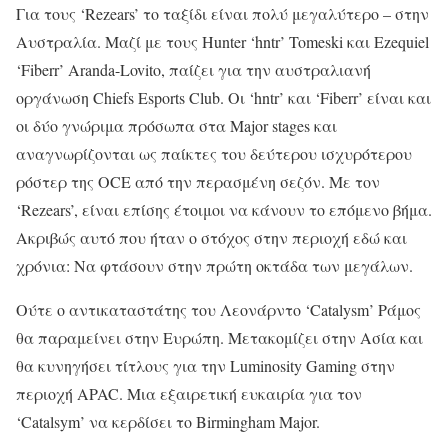
Για τους ‘Rezears’ το ταξίδι είναι πολύ μεγαλύτερο – στην
Αυστραλία. Μαζί με τους Hunter ‘hntr’ Tomeski και Ezequiel
‘Fiberr’ Aranda-Lovito, παίζει για την αυστραλιανή
οργάνωση Chiefs Esports Club. Οι ‘hntr’ και ‘Fiberr’ είναι και
οι δύο γνώριμα πρόσωπα στα Major stages και
αναγνωρίζονται ως παίκτες του δεύτερου ισχυρότερου
ρόστερ της OCE από την περασμένη σεζόν. Με τον
‘Rezears’, είναι επίσης έτοιμοι να κάνουν το επόμενο βήμα.
Ακριβώς αυτό που ήταν ο στόχος στην περιοχή εδώ και
χρόνια: Να φτάσουν στην πρώτη οκτάδα των μεγάλων.
Ούτε ο αντικαταστάτης του Λεονάρντο ‘Catalysm’ Ράμος
θα παραμείνει στην Ευρώπη. Μετακομίζει στην Ασία και
θα κυνηγήσει τίτλους για την Luminosity Gaming στην
περιοχή APAC. Μια εξαιρετική ευκαιρία για τον
‘Catalsym’ να κερδίσει το Birmingham Major.