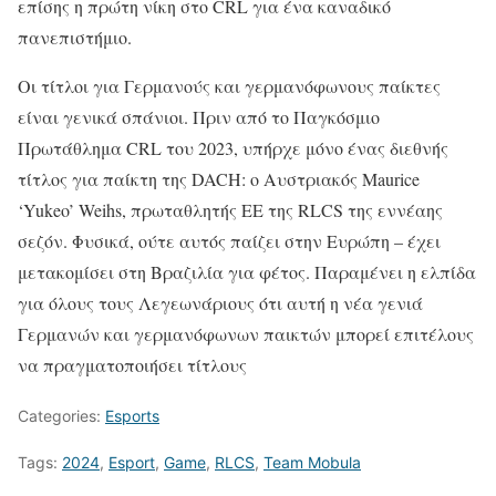
επίσης η πρώτη νίκη στο CRL για ένα καναδικό
πανεπιστήμιο.
Οι τίτλοι για Γερμανούς και γερμανόφωνους παίκτες
είναι γενικά σπάνιοι. Πριν από το Παγκόσμιο
Πρωτάθλημα CRL του 2023, υπήρχε μόνο ένας διεθνής
τίτλος για παίκτη της DACH: ο Αυστριακός Maurice
‘Yukeo’ Weihs, πρωταθλητής ΕΕ της RLCS της εννέαης
σεζόν. Φυσικά, ούτε αυτός παίζει στην Ευρώπη – έχει
μετακομίσει στη Βραζιλία για φέτος. Παραμένει η ελπίδα
για όλους τους Λεγεωνάριους ότι αυτή η νέα γενιά
Γερμανών και γερμανόφωνων παικτών μπορεί επιτέλους
να πραγματοποιήσει τίτλους
Categories:
Esports
Tags:
2024
,
Esport
,
Game
,
RLCS
,
Team Mobula