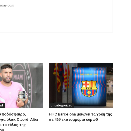
heday.com
ed
Uncategorized
ώ ποδόσφαιρο,
Η FC Barcelona μειώνει τα χρέη της
ια όλα»: Ο Jordi Alba
σε 469 εκατομμύρια ευρώ0
ι το τέλος της
ου