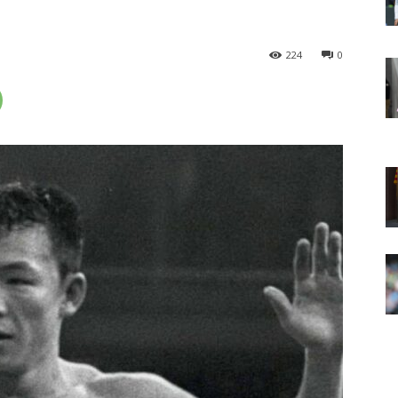
224
0