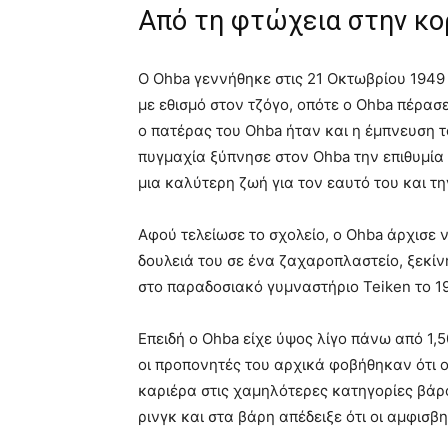
Από τη φτώχεια στην κ
Ο Ohba γεννήθηκε στις 21 Οκτωβρίου 1949
με εθισμό στον τζόγο, οπότε ο Ohba πέρασ
ο πατέρας του Ohba ήταν και η έμπνευση το
πυγμαχία ξύπνησε στον Ohba την επιθυμία ν
μια καλύτερη ζωή για τον εαυτό του και τη
Αφού τελείωσε το σχολείο, ο Ohba άρχισε 
δουλειά του σε ένα ζαχαροπλαστείο, ξεκί
στο παραδοσιακό γυμναστήριο Teiken το 1
Επειδή ο Ohba είχε ύψος λίγο πάνω από 1,5
οι προπονητές του αρχικά φοβήθηκαν ότι ο
καριέρα στις χαμηλότερες κατηγορίες βάρο
ρινγκ και στα βάρη απέδειξε ότι οι αμφισβ