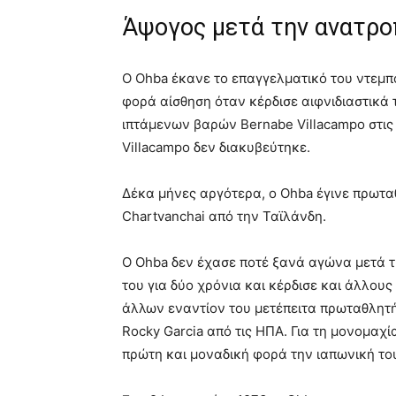
Άψογος μετά την ανατρο
Ο Ohba έκανε το επαγγελματικό του ντεμπ
φορά αίσθηση όταν κέρδισε αιφνιδιαστικ
ιπτάμενων βαρών Bernabe Villacampo στις 
Villacampo δεν διακυβεύτηκε.
Δέκα μήνες αργότερα, ο Ohba έγινε πρωταθ
Chartvanchai από την Ταϊλάνδη.
Ο Ohba δεν έχασε ποτέ ξανά αγώνα μετά τ
του για δύο χρόνια και κέρδισε και άλλους
άλλων εναντίον του μετέπειτα πρωταθλητή 
Rocky Garcia από τις ΗΠΑ. Για τη μονομαχί
πρώτη και μοναδική φορά την ιαπωνική το