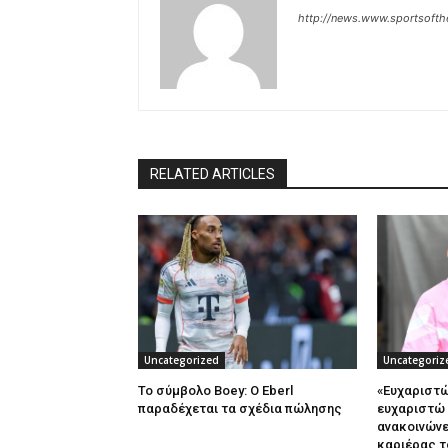
http://news.www.sportsoft
RELATED ARTICLES
Uncategorized
Uncategoriz
Το σύμβολο Boey: Ο Eberl
«Ευχαριστ
παραδέχεται τα σχέδια πώλησης
ευχαριστώ γ
ανακοινώνε
καριέρας τ