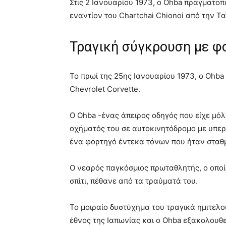
Στις 2 Ιανουαρίου 1973, ο Ohba πραγματοπ
εναντίον του Chartchai Chionoi από την Τ
Τραγική σύγκρουση με φ
Το πρωί της 25ης Ιανουαρίου 1973, ο Ohba
Chevrolet Corvette.
Ο Ohba -ένας άπειρος οδηγός που είχε μόλ
οχήματός του σε αυτοκινητόδρομο με υπερ
ένα φορτηγό έντεκα τόνων που ήταν σταθμ
Ο νεαρός παγκόσμιος πρωταθλητής, ο οποί
σπίτι, πέθανε από τα τραύματά του.
Το μοιραίο δυστύχημα του τραγικά ημιτελ
έθνος της Ιαπωνίας και ο Ohba εξακολουθε