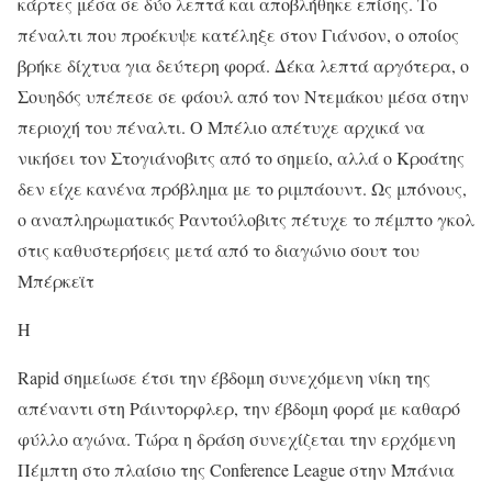
κάρτες μέσα σε δύο λεπτά και αποβλήθηκε επίσης. Το
πέναλτι που προέκυψε κατέληξε στον Γιάνσον, ο οποίος
βρήκε δίχτυα για δεύτερη φορά. Δέκα λεπτά αργότερα, ο
Σουηδός υπέπεσε σε φάουλ από τον Ντεμάκου μέσα στην
περιοχή του πέναλτι. Ο Μπέλιο απέτυχε αρχικά να
νικήσει τον Στογιάνοβιτς από το σημείο, αλλά ο Κροάτης
δεν είχε κανένα πρόβλημα με το ριμπάουντ. Ως μπόνους,
ο αναπληρωματικός Ραντούλοβιτς πέτυχε το πέμπτο γκολ
στις καθυστερήσεις μετά από το διαγώνιο σουτ του
Μπέρκεϊτ
Η
Rapid σημείωσε έτσι την έβδομη συνεχόμενη νίκη της
απέναντι στη Ράιντορφλερ, την έβδομη φορά με καθαρό
φύλλο αγώνα. Τώρα η δράση συνεχίζεται την ερχόμενη
Πέμπτη στο πλαίσιο της Conference League στην Μπάνια