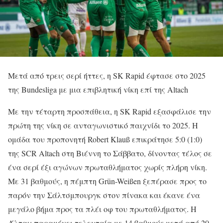
Μετά από τρεις σερί ήττες, η SK Rapid έφτασε στο 2025
της Bundesliga με μια επιβλητική νίκη επί της Altach
Με την τέταρτη προσπάθεια, η SK Rapid εξασφάλισε την
πρώτη της νίκη σε ανταγωνιστικό παιχνίδι το 2025. Η
ομάδα του προπονητή Robert Klauß επικράτησε 5:0 (1:0)
της SCR Altach στη Βιέννη το Σάββατο, δίνοντας τέλος σε
ένα σερί έξι αγώνων πρωταθλήματος χωρίς πλήρη νίκη.
Με 31 βαθμούς, η πέμπτη Grün-Weißen ξεπέρασε προς το
παρόν την Σάλτσμπουργκ στον πίνακα και έκανε ένα
μεγάλο βήμα προς τα πλέι οφ του πρωταθλήματος. Η
Άλταχ παραμένει τελευταία με 14 βαθμούς μετά από 20