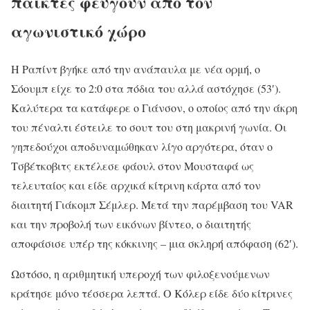
παίκτες φεύγουν από τον
αγωνιστικό χώρο
Η Ραπίντ βγήκε από την ανάπαυλα με νέα ορμή, ο
Σόουμπ είχε το 2:0 στα πόδια του αλλά αστόχησε (53′).
Καλύτερα τα κατάφερε ο Γιάνσον, ο οποίος από την άκρη
του πέναλτι έστειλε το σουτ του στη μακρινή γωνία. Οι
γηπεδούχοι αποδυναμώθηκαν λίγο αργότερα, όταν ο
Τσβέτκοβιτς εκτέλεσε φάουλ στον Μουσταφά ως
τελευταίος και είδε αρχικά κίτρινη κάρτα από τον
διαιτητή Γιάκομπ Σέμλερ. Μετά την παρέμβαση του VAR
και την προβολή των εικόνων βίντεο, ο διαιτητής
αποφάσισε υπέρ της κόκκινης – μια σκληρή απόφαση (62′).
Ωστόσο, η αριθμητική υπεροχή των φιλοξενούμενων
κράτησε μόνο τέσσερα λεπτά. Ο Κόλερ είδε δύο κίτρινες