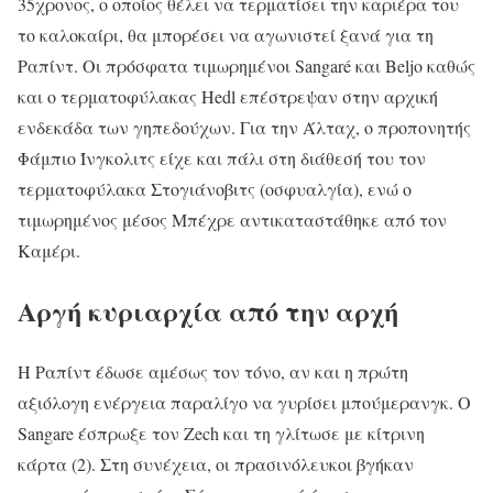
35χρονος, ο οποίος θέλει να τερματίσει την καριέρα του
το καλοκαίρι, θα μπορέσει να αγωνιστεί ξανά για τη
Ραπίντ. Οι πρόσφατα τιμωρημένοι Sangaré και Beljo καθώς
και ο τερματοφύλακας Hedl επέστρεψαν στην αρχική
ενδεκάδα των γηπεδούχων. Για την Άλταχ, ο προπονητής
Φάμπιο Ίνγκολιτς είχε και πάλι στη διάθεσή του τον
τερματοφύλακα Στογιάνοβιτς (οσφυαλγία), ενώ ο
τιμωρημένος μέσος Μπέχρε αντικαταστάθηκε από τον
Καμέρι.
Αργή κυριαρχία από την αρχή
Η Ραπίντ έδωσε αμέσως τον τόνο, αν και η πρώτη
αξιόλογη ενέργεια παραλίγο να γυρίσει μπούμερανγκ. Ο
Sangare έσπρωξε τον Zech και τη γλίτωσε με κίτρινη
κάρτα (2). Στη συνέχεια, οι πρασινόλευκοι βγήκαν