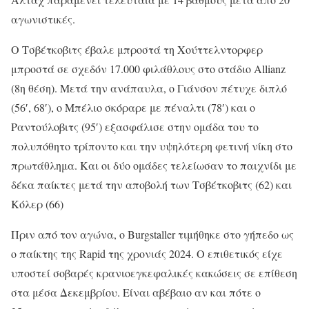
αγωνιστικές.
Ο Τσβέτκοβιτς έβαλε μπροστά τη Χούττελντορφερ
μπροστά σε σχεδόν 17.000 φιλάθλους στο στάδιο Allianz
(8η θέση). Μετά την ανάπαυλα, ο Γιάνσον πέτυχε διπλό
(56′, 68′), ο Μπέλιο σκόραρε με πέναλτι (78′) και ο
Ραντούλοβιτς (95′) εξασφάλισε στην ομάδα του το
πολυπόθητο τρίποντο και την υψηλότερη φετινή νίκη στο
πρωτάθλημα. Και οι δύο ομάδες τελείωσαν το παιχνίδι με
δέκα παίκτες μετά την αποβολή των Τσβέτκοβιτς (62) και
Κόλερ (66)
Πριν από τον αγώνα, ο Burgstaller τιμήθηκε στο γήπεδο ως
ο παίκτης της Rapid της χρονιάς 2024. Ο επιθετικός είχε
υποστεί σοβαρές κρανιοεγκεφαλικές κακώσεις σε επίθεση
στα μέσα Δεκεμβρίου. Είναι αβέβαιο αν και πότε ο