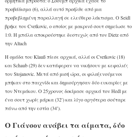
ορμητικά μπροστά: ο Σόουμπ αρχικά έχασε το
προβάδισμα (6), αλλά αυτό προήλθε από μια
προβεβλημένη παραλλαγή σε ελεύθερο λάκτισμα. Ο Seidl
βρήκε τον Cvetkovic, ο οποίος με μακρινό σουτ σημείωσε το
1:0. Η μπάλα αποκρούστηκε δυστυχώς από τον Dietz από
την Altach
Η ομάδα του Klauß πίεσε αρχικά, αλλά οι Cvetkovic (18)
και Schaub (29) δεν κατάφεραν να νικήσουν με κεφαλιές
τον Stojanovic. Μετά από μισή ώρα, οι φιλοξενούμενοι
μπήκαν στο παιχνίδι και δημιούργησαν δύο ευκαιρίες με
τον Ντεμάκου. Ο 25χρονος δοκίμασε αρχικά τον Hedl με
ένα σουτ χωρίς μάρκα (32′) και λίγο αργότερα σούταρε
πάνω από την εστία (34′).
Ο Γιάνσον ανάβει τα αίματα, δύο