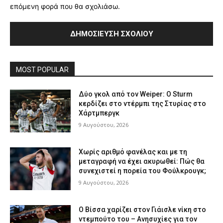
επόμενη φορά που θα σχολιάσω.
MOST POPULAR
Δύο γκολ από τον Weiper: Ο Sturm
κερδίζει στο ντέρμπι της Στυρίας στο
Χάρτμπεργκ
9 Αυγούστου, 2026
Χωρίς αριθμό φανέλας και με τη
μεταγραφή να έχει ακυρωθεί: Πώς θα
συνεχιστεί η πορεία του Φούλκρουγκ;
9 Αυγούστου, 2026
Ο Βίσσα χαρίζει στον Γιάισλε νίκη στο
ντεμπούτο του – Ανησυχίες για τον