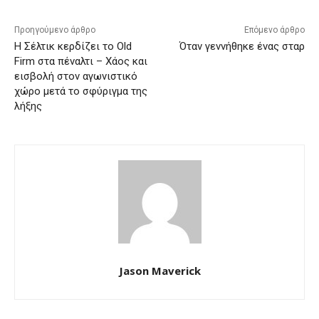
Προηγούμενο άρθρο
Επόμενο άρθρο
Η Σέλτικ κερδίζει το Old
Όταν γεννήθηκε ένας σταρ
Firm στα πέναλτι – Χάος και
εισβολή στον αγωνιστικό
χώρο μετά το σφύριγμα της
λήξης
Jason Maverick