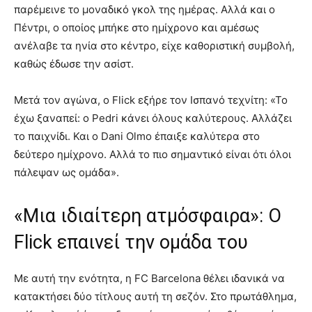
παρέμεινε το μοναδικό γκολ της ημέρας. Αλλά και ο
Πέντρι, ο οποίος μπήκε στο ημίχρονο και αμέσως
ανέλαβε τα ηνία στο κέντρο, είχε καθοριστική συμβολή,
καθώς έδωσε την ασίστ.
Μετά τον αγώνα, ο Flick εξήρε τον Ισπανό τεχνίτη: «Το
έχω ξαναπεί: ο Pedri κάνει όλους καλύτερους. Αλλάζει
το παιχνίδι. Και ο Dani Olmo έπαιξε καλύτερα στο
δεύτερο ημίχρονο. Αλλά το πιο σημαντικό είναι ότι όλοι
πάλεψαν ως ομάδα».
«Μια ιδιαίτερη ατμόσφαιρα»: Ο
Flick επαινεί την ομάδα του
Με αυτή την ενότητα, η FC Barcelona θέλει ιδανικά να
κατακτήσει δύο τίτλους αυτή τη σεζόν. Στο πρωτάθλημα,