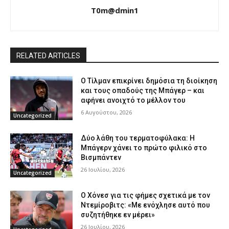
T0m@dmin1
RELATED ARTICLES
Ο Τίλμαν επικρίνει δημόσια τη διοίκηση
και τους οπαδούς της Μπάγερ – και
αφήνει ανοιχτό το μέλλον του
6 Αυγούστου, 2026
Uncategorized
Δύο λάθη του τερματοφύλακα: Η
Μπάγερν χάνει το πρώτο φιλικό στο
Βισμπάντεν
26 Ιουλίου, 2026
Uncategorized
Ο Χόνεσ για τις φήμες σχετικά με τον
Ντεμίροβιτς: «Με ενόχλησε αυτό που
συζητήθηκε εν μέρει»
26 Ιουλίου, 2026