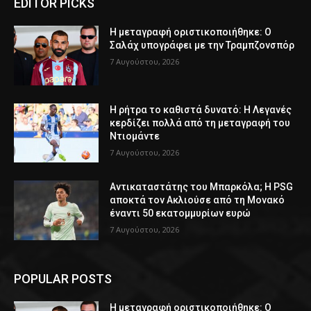
EDITOR PICKS
Η μεταγραφή οριστικοποιήθηκε: Ο
Σαλάχ υπογράφει με την Τραμπζονσπόρ
7 Αυγούστου, 2026
Η ρήτρα το καθιστά δυνατό: Η Λεγανές
κερδίζει πολλά από τη μεταγραφή του
Ντιομάντε
7 Αυγούστου, 2026
Αντικαταστάτης του Μπαρκόλα; Η PSG
αποκτά τον Ακλιούσε από τη Μονακό
έναντι 50 εκατομμυρίων ευρώ
7 Αυγούστου, 2026
POPULAR POSTS
Η μεταγραφή οριστικοποιήθηκε: Ο