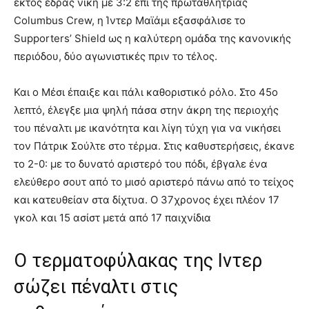
εκτός έδρας νίκη με 3:2 επί της πρωταθλήτριας
Columbus Crew, η Ίντερ Μαϊάμι εξασφάλισε το
Supporters’ Shield ως η καλύτερη ομάδα της κανονικής
περιόδου, δύο αγωνιστικές πριν το τέλος.
Και ο Μέσι έπαιξε και πάλι καθοριστικό ρόλο. Στο 45ο
λεπτό, έλεγξε μια ψηλή πάσα στην άκρη της περιοχής
του πέναλτι με ικανότητα και λίγη τύχη για να νικήσει
τον Πάτρικ Σούλτε στο τέρμα. Στις καθυστερήσεις, έκανε
το 2-0: με το δυνατό αριστερό του πόδι, έβγαλε ένα
ελεύθερο σουτ από το μισό αριστερό πάνω από το τείχος
και κατευθείαν στα δίχτυα. Ο 37χρονος έχει πλέον 17
γκολ και 15 ασίστ μετά από 17 παιχνίδια
Ο τερματοφύλακας της Ιντερ
σώζει πέναλτι στις