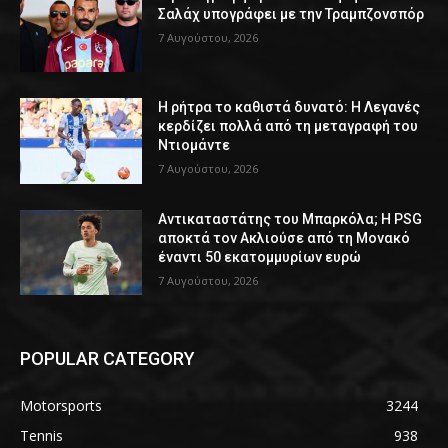
Σαλάχ υπογράφει με την Τραμπζονσπόρ
7 Αυγούστου, 2026
Η ρήτρα το καθιστά δυνατό: Η Λεγανές
κερδίζει πολλά από τη μεταγραφή του
Ντιομάντε
7 Αυγούστου, 2026
Αντικαταστάτης του Μπαρκόλα; Η PSG
αποκτά τον Ακλιούσε από τη Μονακό
έναντι 50 εκατομμυρίων ευρώ
7 Αυγούστου, 2026
POPULAR CATEGORY
Motorsports
3244
Tennis
938