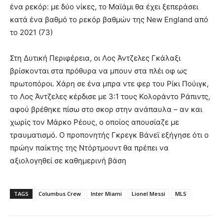
ένα ρεκόρ: με δύο νίκες, το Μαϊάμι θα έχει ξεπεράσει
κατά ένα βαθμό το ρεκόρ βαθμών της New England από
το 2021 (73)
Στη Δυτική Περιφέρεια, οι Λος Άντζελες Γκάλαξι
βρίσκονται στα πρόθυρα να μπουν στα πλέι οφ ως
πρωτοπόροι. Χάρη σε ένα μπρα ντε φερ του Ρίκι Πούιγκ,
το Λος Άντζελες κέρδισε με 3:1 τους Κολοράντο Ράπιντς,
αφού βρέθηκε πίσω στο σκορ στην ανάπαυλα – αν και
χωρίς τον Μάρκο Ρέους, ο οποίος απουσίαζε με
τραυματισμό. Ο προπονητής Γκρεγκ Βάνεϊ εξήγησε ότι ο
πρώην παίκτης της Ντόρτμουντ θα πρέπει να
αξιολογηθεί σε καθημερινή βάση
TAGS
Columbus Crew
Inter Miami
Lionel Messi
MLS