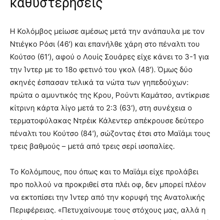
καθυστερήσεις
Η Κολόμβος μείωσε αμέσως μετά την ανάπαυλα με τον
Ντιέγκο Ρόσι (46′) και επανήλθε χάρη στο πέναλτι του
Κούτσο (61′), αφού ο Λουίς Σουάρες είχε κάνει το 3-1 για
την Ίντερ με το 18ο φετινό του γκολ (48′). Όμως δύο
σκηνές έσπασαν τελικά τα νώτα των γηπεδούχων:
πρώτα ο αμυντικός της Κρου, Ρούντι Καμάτσο, αντίκρισε
κίτρινη κάρτα λίγο μετά το 2:3 (63′), στη συνέχεια ο
τερματοφύλακας Ντρέικ Κάλεντερ απέκρουσε δεύτερο
πέναλτι του Κούτσο (84′), σώζοντας έτσι στο Μαϊάμι τους
τρεις βαθμούς – μετά από τρεις σερί ισοπαλίες.
Το Κολόμπους, που όπως και το Μαϊάμι είχε προλάβει
προ πολλού να προκριθεί στα πλέι οφ, δεν μπορεί πλέον
να εκτοπίσει την Ίντερ από την κορυφή της Ανατολικής
Περιφέρειας. «Πετυχαίνουμε τους στόχους μας, αλλά η