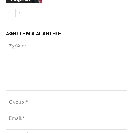
Uncategorized
ΑΦΗΣΤΕ ΜΙΑ ΑΠΑΝΤΗΣΗ
Σχόλιο:
Όν
Ema
Ισ