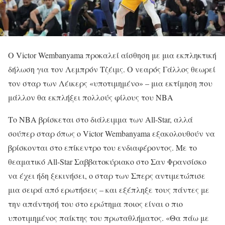
Ο Victor Wembanyama προκαλεί αίσθηση με μια εκπληκτική
δήλωση για τον Λεμπρόν Τζέιμς. Ο νεαρός Γάλλος θεωρεί
τον σταρ των Λέικερς «υποτιμημένο» – μια εκτίμηση που
μάλλον θα εκπλήξει πολλούς φίλους του ΝΒΑ
Το ΝΒΑ βρίσκεται στο διάλειμμα των All-Star, αλλά
σούπερ σταρ όπως ο Victor Wembanyama εξακολουθούν να
βρίσκονται στο επίκεντρο του ενδιαφέροντος. Με το
θεαματικό All-Star Σαββατοκύριακο στο Σαν Φρανσίσκο
να έχει ήδη ξεκινήσει, ο σταρ των Σπερς αντιμετώπισε
μια σειρά από ερωτήσεις – και εξέπληξε τους πάντες με
την απάντησή του στο ερώτημα ποιος είναι ο πιο
υποτιμημένος παίκτης του πρωταθλήματος. «Θα πάω με