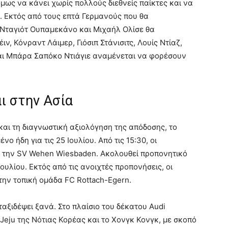
μως να κάνει χωρίς πολλούς διεθνείς παίκτες και να
. Εκτός από τους επτά Γερμανούς που θα
 Νταγιότ Ουπαμεκάνο και Μιχαήλ Ολίσε θα
ιν, Κόνραντ Λάιμερ, Γιόσιπ Στάνισιτς, Λουίς Ντίαζ,
 και Μπάρα Σαπόκο Ντιάγιε αναμένεται να φορέσουν
αι στην Ασία
 και τη διαγνωστική αξιολόγηση της απόδοσης, το
ο ήδη για τις 25 Ιουλίου. Από τις 15:30, οι
ν την SV Wehen Wiesbaden. Ακολουθεί προπονητικό
ουλίου. Εκτός από τις ανοιχτές προπονήσεις, οι
την τοπική ομάδα FC Rottach-Egern.
αξιδέψει ξανά. Στο πλαίσιο του δέκατου Audi
 Jeju της Νότιας Κορέας και το Χονγκ Κονγκ, με σκοπό