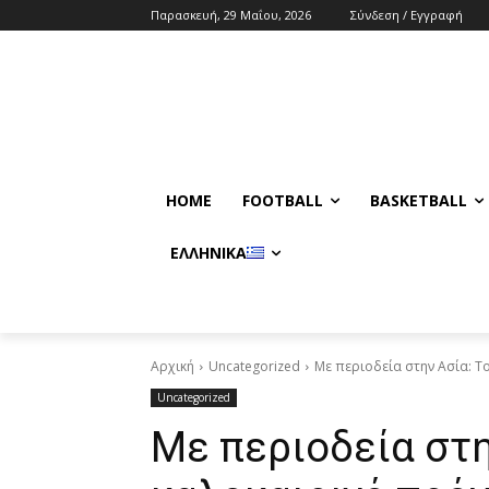
Παρασκευή, 29 Μαΐου, 2026
Σύνδεση / Εγγραφή
HOME
FOOTBALL
BASKETBALL
ΕΛΛΗΝΙΚΆ
Αρχική
Uncategorized
Με περιοδεία στην Ασία: Τ
Uncategorized
Με περιοδεία στη