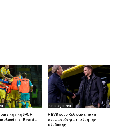
ed
Uncategorized
ριπτική νίκη 5-0: Η
Η BVB και ο Κελ φαίνεται να
ακολουθεί τη Βενετία
συμφωνούν για τη λύση της
Α
σύμβασης