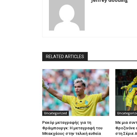
Jeffrey Gooding
RELATED ARTICLES
Uncategorized
Uncategoriz
Ρεκόρ μεταγραφής για τη
Με μια συντ
Φράιμπουργκ: Η μεταγραφή του
Φροζινόνε 
Μπακχάους στην τελική ευθεία
στη Σέριε 