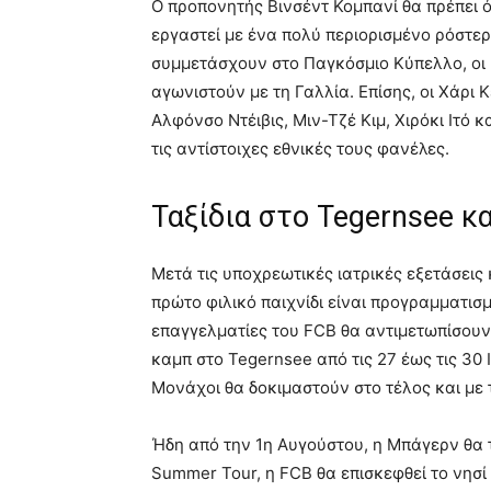
Ο προπονητής Βινσέντ Κομπανί θα πρέπει ό
εργαστεί με ένα πολύ περιορισμένο ρόστερ
συμμετάσχουν στο Παγκόσμιο Κύπελλο, οι
αγωνιστούν με τη Γαλλία. Επίσης, οι Χάρι Κέ
Αλφόνσο Ντέιβις, Μιν-Τζέ Κιμ, Χιρόκι Ιτό
τις αντίστοιχες εθνικές τους φανέλες.
Ταξίδια στο Tegernsee κ
Μετά τις υποχρεωτικές ιατρικές εξετάσεις
πρώτο φιλικό παιχνίδι είναι προγραμματισμέν
επαγγελματίες του FCB θα αντιμετωπίσου
καμπ στο Tegernsee από τις 27 έως τις 30 Ι
Μονάχοι θα δοκιμαστούν στο τέλος και με 
Ήδη από την 1η Αυγούστου, η Μπάγερν θα τ
Summer Tour, η FCB θα επισκεφθεί το νησί