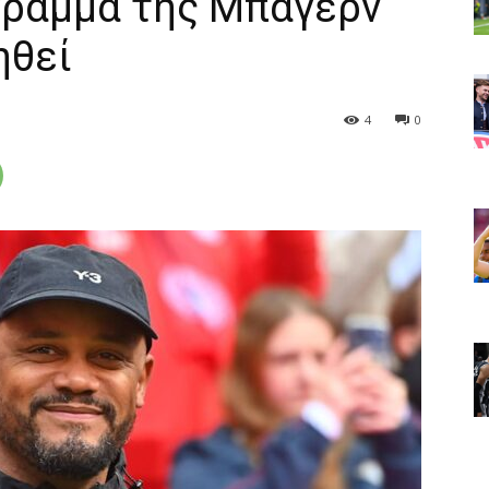
γραμμα της Μπάγερν
ηθεί
4
0