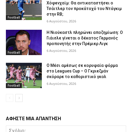
Χόφενχαϊμ: Θα αντικαταστήσει ο
Τσάιτλερ τον προκάτοχό του Ντάγκιμ
στην RB;
Football
6 Αυγούστου, 2026
Η Νιούκαστλ πληρώνει αποζημίωση: Ο
Γιάισλε γίνεται ο δέκατος Γερμανός
προπονητής στην Πρέμιερ Λιγκ
6 Αυγούστου, 2026
Football
Ο Μέσι αμέσως σε κορυφαία φόρμα
στο Leagues Cup – Ο Γκριεζμάν
σκόραρε το καθοριστικό γκολ
6 Αυγούστου, 2026
Football
ΑΦΗΣΤΕ ΜΙΑ ΑΠΑΝΤΗΣΗ