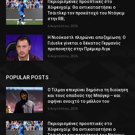
Περιορισμένες προοπτικές στο
Χόφενχαϊμ: Θα αντικαταστήσει ο
Τσάιτλερ τον προκάτοχό του Ντάγκιμ
στην RB;
6 Αυγούστου, 2026
Η Νιούκαστλ πληρώνει αποζημίωση: Ο
Γιάισλε γίνεται ο δέκατος Γερμανός
προπονητής στην Πρέμιερ Λιγκ
6 Αυγούστου, 2026
POPULAR POSTS
Ο Τίλμαν επικρίνει δημόσια τη διοίκηση
και τους οπαδούς της Μπάγερ – και
αφήνει ανοιχτό το μέλλον του
6 Αυγούστου, 2026
Περιορισμένες προοπτικές στο
Χόφενχαϊμ: Θα αντικαταστήσει ο
Τσάιτλερ τον προκάτοχό του Ντάγκιμ