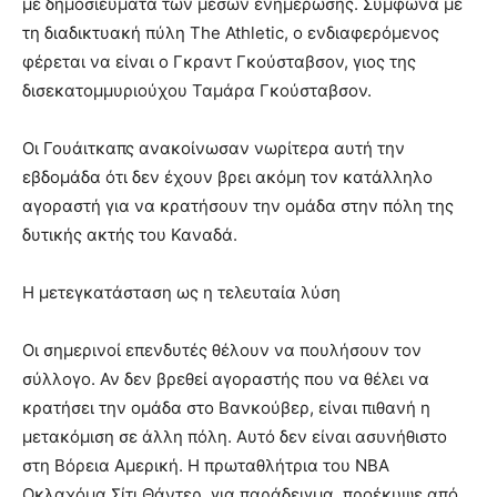
με δημοσιεύματα των μέσων ενημέρωσης. Σύμφωνα με
τη διαδικτυακή πύλη The Athletic, ο ενδιαφερόμενος
φέρεται να είναι ο Γκραντ Γκούσταβσον, γιος της
δισεκατομμυριούχου Ταμάρα Γκούσταβσον.
Οι Γουάιτκαπς ανακοίνωσαν νωρίτερα αυτή την
εβδομάδα ότι δεν έχουν βρει ακόμη τον κατάλληλο
αγοραστή για να κρατήσουν την ομάδα στην πόλη της
δυτικής ακτής του Καναδά.
Η μετεγκατάσταση ως η τελευταία λύση
Οι σημερινοί επενδυτές θέλουν να πουλήσουν τον
σύλλογο. Αν δεν βρεθεί αγοραστής που να θέλει να
κρατήσει την ομάδα στο Βανκούβερ, είναι πιθανή η
μετακόμιση σε άλλη πόλη. Αυτό δεν είναι ασυνήθιστο
στη Βόρεια Αμερική. Η πρωταθλήτρια του ΝΒΑ
Οκλαχόμα Σίτι Θάντερ, για παράδειγμα, προέκυψε από