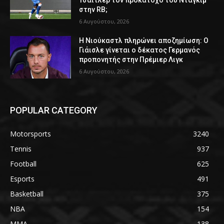
στην RB;
6 Αυγούστου, 2026
Η Νιούκαστλ πληρώνει αποζημίωση: Ο
Γιάισλε γίνεται ο δέκατος Γερμανός
προπονητής στην Πρέμιερ Λιγκ
6 Αυγούστου, 2026
POPULAR CATEGORY
Motorsports
3240
Tennis
937
Football
625
Esports
491
Basketball
375
NBA
154
MMA
138