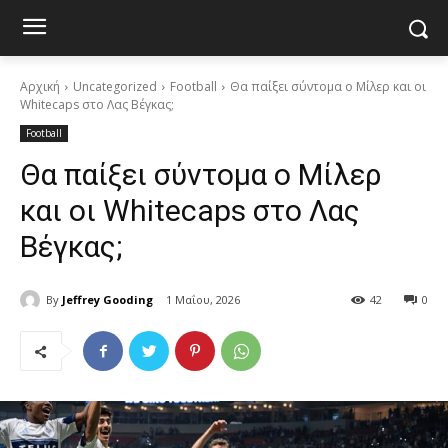
Αρχική
Uncategorized
Football
Θα παίξει σύντομα ο Μίλερ και οι
Whitecaps στο Λας Βέγκας;
Football
Θα παίξει σύντομα ο Μίλερ
και οι Whitecaps στο Λας
Βέγκας;
By
Jeffrey Gooding
1 Μαΐου, 2026
42
0