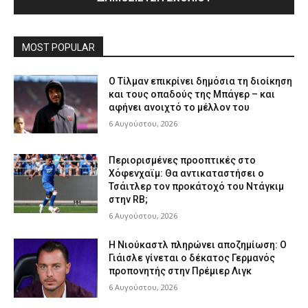
MOST POPULAR
Ο Τίλμαν επικρίνει δημόσια τη διοίκηση
και τους οπαδούς της Μπάγερ – και
αφήνει ανοιχτό το μέλλον του
6 Αυγούστου, 2026
Περιορισμένες προοπτικές στο
Χόφενχαϊμ: Θα αντικαταστήσει ο
Τσάιτλερ τον προκάτοχό του Ντάγκιμ
στην RB;
6 Αυγούστου, 2026
Η Νιούκαστλ πληρώνει αποζημίωση: Ο
Γιάισλε γίνεται ο δέκατος Γερμανός
προπονητής στην Πρέμιερ Λιγκ
6 Αυγούστου, 2026