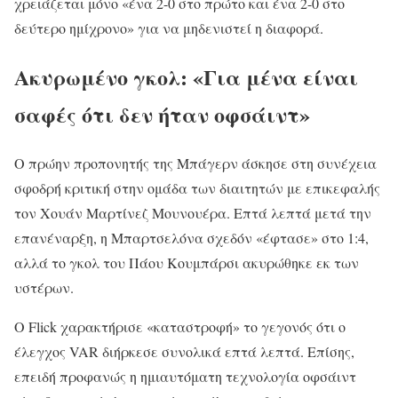
χρειάζεται μόνο «ένα 2-0 στο πρώτο και ένα 2-0 στο
δεύτερο ημίχρονο» για να μηδενιστεί η διαφορά.
Ακυρωμένο γκολ: «Για μένα είναι
σαφές ότι δεν ήταν οφσάιντ»
Ο πρώην προπονητής της Μπάγερν άσκησε στη συνέχεια
σφοδρή κριτική στην ομάδα των διαιτητών με επικεφαλής
τον Χουάν Μαρτίνεζ Μουνουέρα. Επτά λεπτά μετά την
επανέναρξη, η Μπαρτσελόνα σχεδόν «έφτασε» στο 1:4,
αλλά το γκολ του Πάου Κουμπάρσι ακυρώθηκε εκ των
υστέρων.
Ο Flick χαρακτήρισε «καταστροφή» το γεγονός ότι ο
έλεγχος VAR διήρκεσε συνολικά επτά λεπτά. Επίσης,
επειδή προφανώς η ημιαυτόματη τεχνολογία οφσάιντ