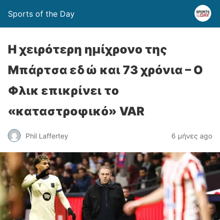
Sports of the Day
Η χειρότερη ημίχρονο της
Μπάρτσα εδώ και 73 χρόνια – Ο
Φλικ επικρίνει το
«καταστροφικό» VAR
Phil Laffertey
6 μήνες ago