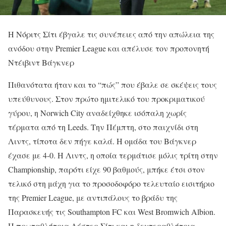
Η Νόριτς Σίτι έβγαλε τις συνέπειες από την απώλεια της
ανόδου στην Premier League και απέλυσε τον προπονητή
Ντέιβιντ Βάγκνερ
Πιθανότατα ήταν και το “πώς” που έβαλε σε σκέψεις τους
υπεύθυνους. Στον πρώτο ημιτελικό του προκριματικού
γύρου, η Norwich City αναδείχθηκε ισόπαλη χωρίς
τέρματα από τη Leeds. Την Πέμπτη, στο παιχνίδι στη
Λιντς, τίποτα δεν πήγε καλά. Η ομάδα του Βάγκνερ
έχασε με 4-0. Η Λιντς, η οποία τερμάτισε μόλις τρίτη στην
Championship, παρότι είχε 90 βαθμούς, μπήκε έτσι στον
τελικό στη μάχη για το προσοδοφόρο τελευταίο εισιτήριο
της Premier League, με αντιπάλους το βράδυ της
Παρασκευής τις Southampton FC και West Bromwich Albion.
Η πρωταθλήτρια Λέστερ Σίτι και η δευτεραθλήτρια