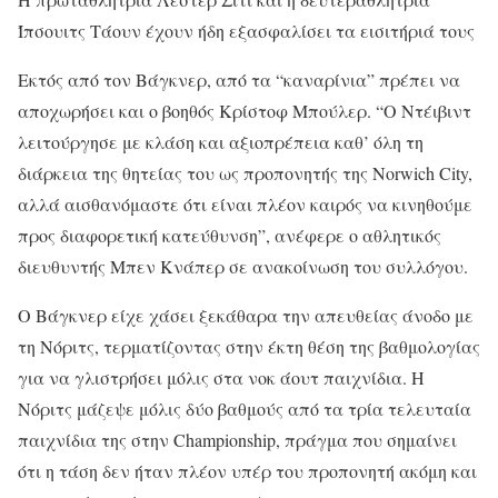
Ίπσουιτς Τάουν έχουν ήδη εξασφαλίσει τα εισιτήριά τους
Εκτός από τον Βάγκνερ, από τα “καναρίνια” πρέπει να
αποχωρήσει και ο βοηθός Κρίστοφ Μπούλερ. “Ο Ντέιβιντ
λειτούργησε με κλάση και αξιοπρέπεια καθ’ όλη τη
διάρκεια της θητείας του ως προπονητής της Norwich City,
αλλά αισθανόμαστε ότι είναι πλέον καιρός να κινηθούμε
προς διαφορετική κατεύθυνση”, ανέφερε ο αθλητικός
διευθυντής Μπεν Κνάπερ σε ανακοίνωση του συλλόγου.
Ο Βάγκνερ είχε χάσει ξεκάθαρα την απευθείας άνοδο με
τη Νόριτς, τερματίζοντας στην έκτη θέση της βαθμολογίας
για να γλιστρήσει μόλις στα νοκ άουτ παιχνίδια. Η
Νόριτς μάζεψε μόλις δύο βαθμούς από τα τρία τελευταία
παιχνίδια της στην Championship, πράγμα που σημαίνει
ότι η τάση δεν ήταν πλέον υπέρ του προπονητή ακόμη και