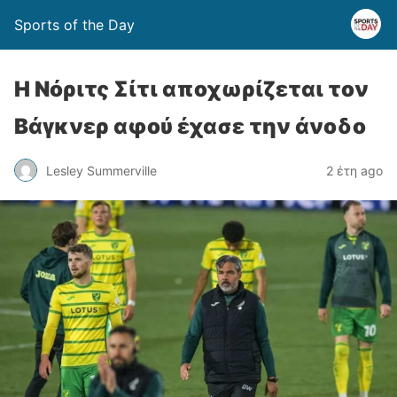
Sports of the Day
Η Νόριτς Σίτι αποχωρίζεται τον
Βάγκνερ αφού έχασε την άνοδο
Lesley Summerville
2 έτη ago