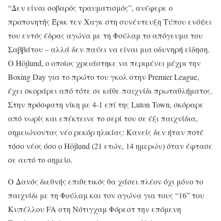
“Δεν είναι σοβαρός τραυματισμός”, ανέφερε ο
προπονητής Έρικ τεν Χαγκ στη συνέντευξη Τύπου ενόψει
του εντός έδρας αγώνα με τη Φούλαμ το απόγευμα του
Σαββάτου – αλλά δεν παύει να είναι μια οδυνηρή είδηση.
Ο Höjlund, ο οποίος χρειάστηκε να περιμένει μέχρι την
Boxing Day για το πρώτο του γκολ στην Premier League,
έχει σκοράρει από τότε σε κάθε παιχνίδι πρωταθλήματος.
Στην πρόσφατη νίκη με 4-1 επί της Luton Town, σκόραρε
από νωρίς και επέκτεινε το σερί του σε έξι παιχνίδια,
σημειώνοντας νέο ρεκόρ ηλικίας: Κανείς δεν ήταν ποτέ
τόσο νέος όσο ο Höjlund (21 ετών, 14 ημερών) όταν έφτασε
σε αυτό το σημείο.
Ο Δανός διεθνής επιθετικός θα χάσει πλέον όχι μόνο το
παιχνίδι με τη Φούλαμ και τον αγώνα για τους “16” του
Κυπέλλου FA στη Νότιγχαμ Φόρεστ την επόμενη