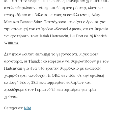
Με αυτή την κίνηση, οι Thunder εξοικονομούν χρήματα και
απελευθερώνουν επίσης μια θέση στο ρόστερ, ώστε να
υπογράψουν συμβόλαια με τους νεοσύλλεκτους Aday
Mara και Bennett Stirtz. Ταυτόχρονα, ανοίγει ο δρόμος για
την αποφυγή του επίφοβου «Second Apron», αν επιθυμούν
να κρατήσουν τους Isaiah Hartenstein, Lu Dort και/ή Kenrich
Williams.
Δεν ήταν λοιπόν έκπληξη το γεγονός ότι, λίγες ώρες
αργότερα, οι Thunder κατάφεραν να συμφωνήσουν με τον
Hartenstein για ένα νέο τριετές συμβόλαιο με ελαφρώς
χαμηλότερες αποδοχές. Η OKC δεν άσκησε την ομαδική
επιλογή ύψους 28,5 εκατομμυρίων δολαρίων και
προσέφερε στον Γερμανό 75 εκατομμύρια για τρία
χρόνια.
Categories:
NBA